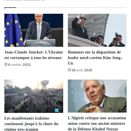
Jean-Claude Juncker: L’Ukraine
Rumeurs sur la disparition de
est corrompue à tous les niveaux
leader nord-coréen Kim Jong-
Un
6 octobre، 2023
26 avril، 2020
L’Algérie critique une accusation
Les manifestants irakiens
suisse contre son ancien ministre
continuent jusqu’à la chute du
de la Défense Khaled Nezzar
régime pro-iranien