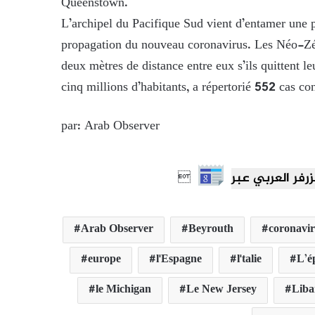
Queenstown.
L’archipel du Pacifique Sud vient d’entamer une 
propagation du nouveau coronavirus. Les Néo-Zél
deux mètres de distance entre eux s’ils quittent 
cinq millions d’habitants, a répertorié 552 cas c
par: Arab Observer

Arab Observer
Beyrouth
coronavir
europe
l'Espagne
l'talie
L’é
le Michigan
Le New Jersey
Liba