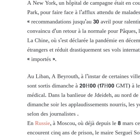
A New York, un hôpital de campagne était en cou
Park, pour faire face à l’afflux attendu de malad
« recommandations jusqu’au 30 avril pour ralentir
convaincu d’un retour à la normale pour Pâques, le
La Chine, où s’est déclarée la pandémie en décemb
étrangers et réduit drastiquement ses vols intern
« importés ».
Au Liban, A Beyrouth, à l’instar de certaines vi
sont sortis dimanche à 20H00 (17H00 GMT) à leur
médical. Dans la banlieue de Jdeideh, au nord de
dimanche soir les applaudissements nourris, les
selon des journalistes .
En
Russie
, à Moscou, où déjà depuis le 8 mars ce
encourent cinq ans de prison, le maire Sergueï S