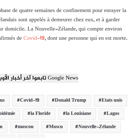
phase de quatre semaines de confinement pour enrayer la
andais sont appelés à demeurer chez eux, et à garder
leur domicile. La Nouvelle-Zélande, qui compte environ
onfirmés de
Covid-19
, dont une personne qui en est morte.
تابعوا آخر أخبار الأوبزرفر العربي عبر Google News
us
Covid-19
Donald Trump
Etats unis
pidémie
la Floride
la Louisiane
Lagos
n
moscou
Moscu
Nouvelle-Zélande