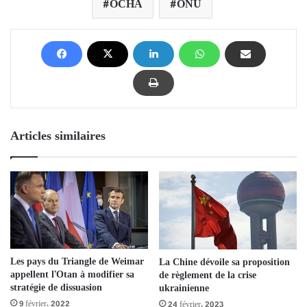
OCHA
ONU
Articles similaires
Les pays du Triangle de Weimar
La Chine dévoile sa proposition
appellent l’Otan à modifier sa
de règlement de la crise
stratégie de dissuasion
ukrainienne
9 février، 2022
24 février، 2023