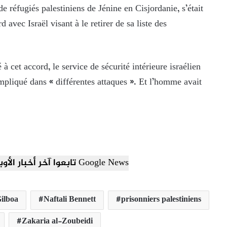
 réfugiés palestiniens de Jénine en Cisjordanie, s’était
avec Israël visant à le retirer de sa liste des
 à cet accord, le service de sécurité intérieure israélien
impliqué dans « différentes attaques ». Et l’homme avait
تابعوا آخر أخبار الأوبزرفر العربي عبر Google News
Gilboa
Naftali Bennett
prisonniers palestiniens
Zakaria al-Zoubeidi