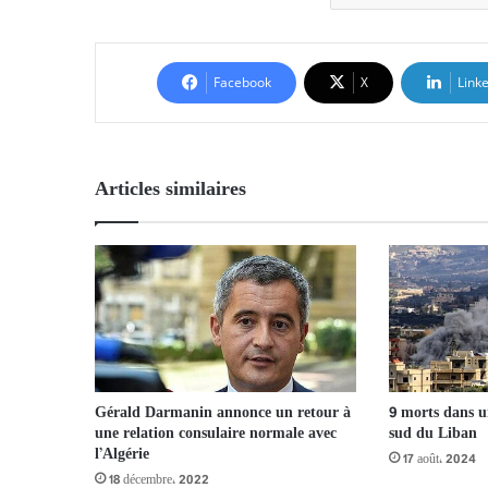
Facebook
X
Link
Articles similaires
Gérald Darmanin annonce un retour à
9 morts dans u
une relation consulaire normale avec
sud du Liban
l’Algérie
17 août، 2024
18 décembre، 2022