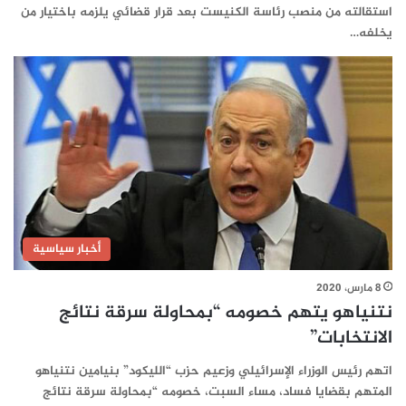
استقالته من منصب رئاسة الكنيست بعد قرار قضائي يلزمه باختيار من
يخلفه…
أخبار سياسية
8 مارس، 2020
نتنياهو يتهم خصومه “بمحاولة سرقة نتائج
الانتخابات”
اتهم رئيس الوزراء الإسرائيلي وزعيم حزب “الليكود” بنيامين نتنياهو
المتهم بقضايا فساد، مساء السبت، خصومه “بمحاولة سرقة نتائج