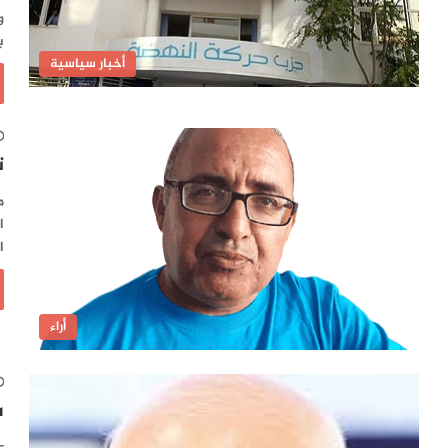
و
ب
أخبار سياسية
ت
م
ا
ا
أراء
س
ع