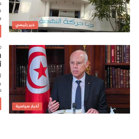
ف
ت
و
خبر رئيسي
ا
أ
أ
ي
ل
أخبار سياسية