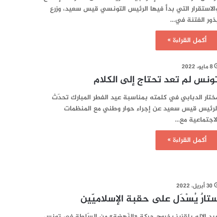
الاستقرار التي بدأ فيها الرئيس التونسي قيس سعيد، وزرع
ذور الفتنة في…
أكمل القراءة »
8 مايو، 2022
ونس لم تعد تحتاج إلى الكلام
ختار الدبابي في كلمته بمناسبة عيد الفطر المبارك تحدّث
لرئيس قيس سعيد عن إجراء حوار وطني مع المنظمات
لاجتماعية مع…
أكمل القراءة »
30 أبريل، 2022
تارٌ يُسْدَل على حقبة الإسلاميّين
بد الإله بلقزيز بخروج حركة «النّهضة» من السّلطة في تونس