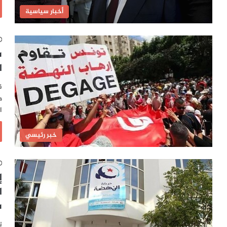
أخبار سياسية
س
ا
ق
م
ا
خبر رئيسي
إ
ا
س
ت