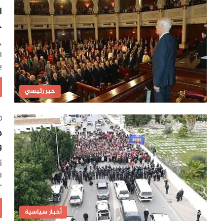
ا
ج
خ
ا
ي
خبر رئيسي
م
و
أ
ا
“
أخبار سياسية