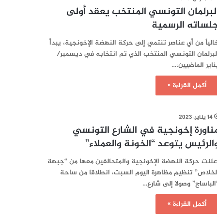
لبرلمان التونسي المنتخب يعقد أولى
لساته الرسمية
الياً من أي عناصر تنتمي إلى حركة النهضة الإخونجية، يبدأ
لبرلمان التونسي المنتخب الذي تم انتخابه في ديسمبر/
ناير الماضيين،…
أكمل القراءة »
14 يناير، 2023
ناورة إخونجية في الشارع التونسي
الرئيس يتوعد “الخونة والعملاء”
علنت حركة النهضة الإخونجية والمتحالفين معها من “جبهة
لخلاص” تنظيم مظاهرة اليوم السبت، انطلاقا من ساحة
الباساج” وصولا إلى شارع…
أكمل القراءة »