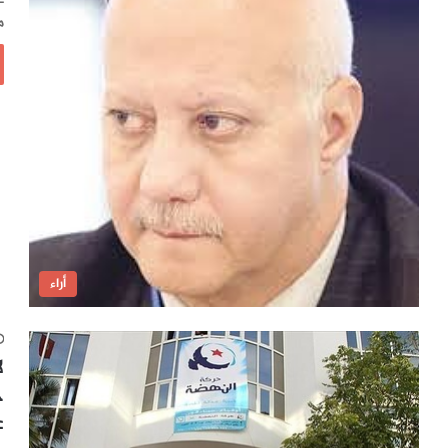
م
أراء
ل
ج
ع