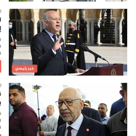
ا
إ
ت
ا
ا
خبر رئيسي
ق
ي
ت
ا
ا