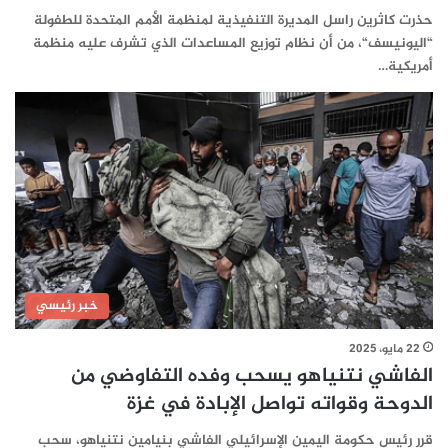
حذرت كاثرين راسل المديرة التنفيذية لمنظمة الأمم المتحدة للطفولة
“اليونيسف“، من أن نظام توزيع المساعدات الذي تشرف عليه منظمة
أمريكية…
خبر رئيسي
22 مايو، 2025
الفاشي نتنياهو يسحب وفده التفاوضي من
الدوحة وقواته تواصل الإبادة في غزة
قرر رئيس حكومة اليمين الإسرائيلي الفاشي بنيامين نتنياهو، سحب