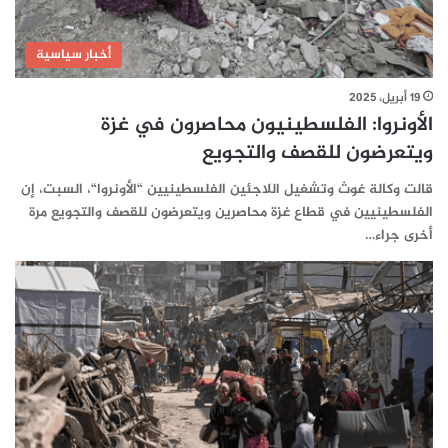
أخبار سياسية
19 أبريل، 2025
الأونروا: الفلسطينيون محاصرون في غزة
ويتعرضون للقصف والتجويع
قالت وكالة غوث وتشغيل اللاجئين الفلسطينيين “الأونروا“، السبت، إن
الفلسطينيين في قطاع غزة محاصرين ويتعرضون للقصف والتجويع مرة
أخرى جراء…