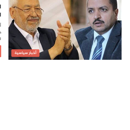
ا
ا
أ
د
ا
أخبار سياسية