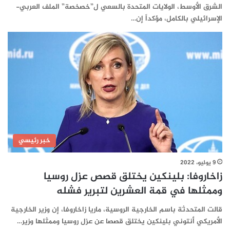
الشرق الأوسط، الولايات المتحدة بالسعي ل”خصخصة” الملف العربي-
الإسرائيلي بالكامل، مؤكداً إن…
خبر رئيسي
9 يوليو، 2022
زاخاروفا: بلينكين يختلق قصص عزل روسيا
وممثلها في قمة العشرين لتبرير فشله
قالت المتحدثة باسم الخارجية الروسية، ماريا زاخاروفا، إن وزير الخارجية
الأمريكي أنتوني بلينكين يختلق قصصا عن عزل روسيا وممثلها وزير…