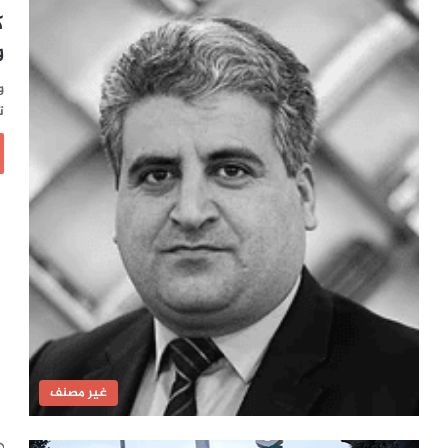
ك
و
و
ت
غير مصنف