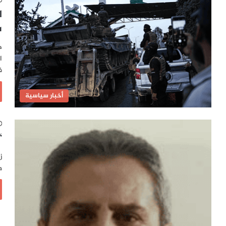
ا
س
ط
ا
ف
أخبار سياسية
“
ز
م