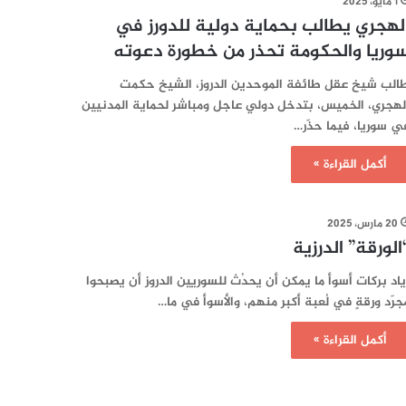
1 مايو، 2025
لهجري يطالب بحماية دولية للدورز في
وريا والحكومة تحذر من خطورة دعوته
الب شيخ عقل طائفة الموحدين الدروز، الشيخ حكمت
لهجري، الخميس، بتدخل دولي عاجل ومباشر لحماية المدنيين
ي سوريا، فيما حذّر…
أكمل القراءة »
20 مارس، 2025
الورقة” الدرزية
ياد بركات أسوأ ما يمكن أن يحدُث للسوريين الدروز أن يصبحوا
جرّد ورقةٍ في لُعبة أكبر منهم، والأسوأ في ما…
أكمل القراءة »