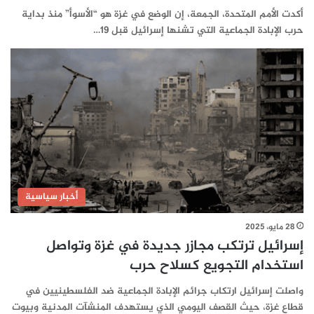
أكدت الأمم المتحدة، الجمعة، إن الوضع في غزة هو “الأسوأ” منذ بداية
حرب الإبادة الجماعية التي تشنها إسرائيل قبل 19…
أخبار سياسية
28 مايو، 2025
إسرائيل ترتكب مجازر جديدة في غزة وتواصل
استخدام التجويع كسلاح حرب
واصلت إسرائيل ارتكاب جرائم الإبادة الجماعية ضد الفلسطينيين في
قطاع غزة، حيث القصف اليومي الذي يستهدف المنشآت المدنية وبيوت