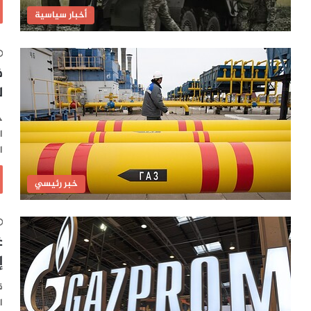
أخبار سياسية
ف
ل
خ
ا
ا
خبر رئيسي
غ
إ
ق
ا