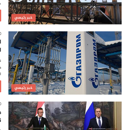
ح
خبر رئيسي
ا
ا
ف
م
ا
خبر رئيسي
م
ن