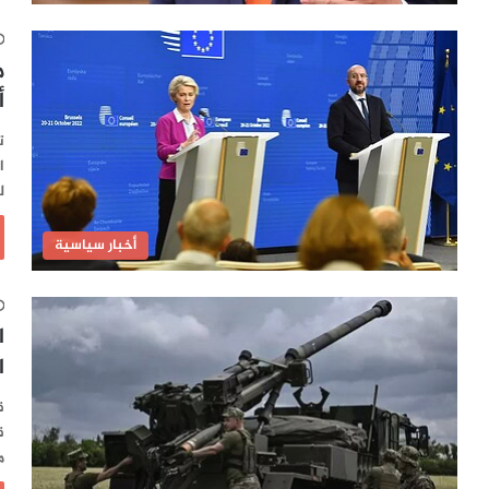
م
أ
ت
ل
أخبار سياسية
ا
ا
ق
ق
م