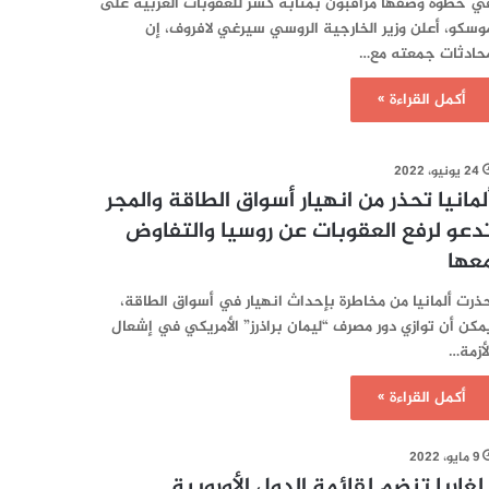
ي خطوة وصفها مراقبون بمثابة كسر للعقوبات الغربية على
وسكو، أعلن وزير الخارجية الروسي سيرغي لافروف، إن
حادثات جمعته مع…
أكمل القراءة »
24 يونيو، 2022
لمانيا تحذر من انهيار أسواق الطاقة والمجر
دعو لرفع العقوبات عن روسيا والتفاوض
عها
ذرت ألمانيا من مخاطرة بإحداث انهيار في أسواق الطاقة،
مكن أن توازي دور مصرف “ليمان براذرز” الأمريكي في إشعال
لأزمة…
أكمل القراءة »
9 مايو، 2022
لغاريا تنضم لقائمة الدول الأوروبية