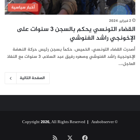
أخبار سياسية
2 فبراير، 2024
القضاء التونسي يحكم بالسجن 3 سنوات على
الإخونجي راشد الغنوشي
أصدرت القضاء التونسي، الخميس، حكماً بسجن رئيس حركة النهضة
الإخونجية راشد الغنوشي وصهره رفيق عبد السلام، 3 سنوات مع النفاذ
العاجل،…
الصفحة التالية
Arabobserver
© Copyright 2026, All Rights Reserved |
‫X
فيسبوك
ملخص