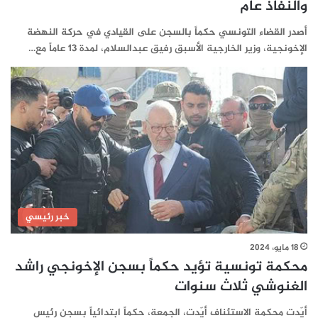
والنفاذ عام
أصدر القضاء التونسي حكماً بالسجن على القيادي في حركة النهضة
الإخونجية، وزير الخارجية الأسبق رفيق عبدالسلام، لمدة 13 عاماً مع…
خبر رئيسي
18 مايو، 2024
محكمة تونسية تؤيد حكماً بسجن الإخونجي راشد
الغنوشي ثلاث سنوات
أيّدت محكمة الاستئناف أيّدت، الجمعة، حكماً ابتدائياً بسجن رئيس