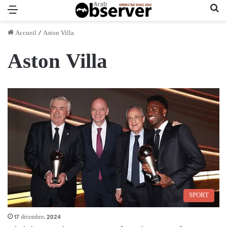
Menu
Re
Accueil
/
Aston Villa
Aston Villa
SPORT
17 décembre، 2024