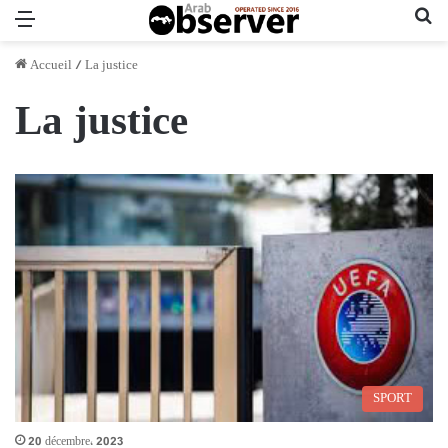
Menu
Re
Accueil
/
La justice
La justice
SPORT
20 décembre، 2023