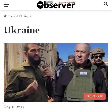
Menu
Re
Accueil
/
Ukraine
Ukraine
POLITIQUE
3 juillet، 2025