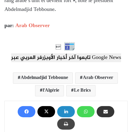
rang arabe s’unit et devient fort », note le président
Abdelmadjid Tebboune.
par:
Arab Observer

تابعوا آخر أخبار الأوبزرفر العربي عبر Google News
Abdelmadjid Tebboune
Arab Observer
l'Algérie
Le Brics