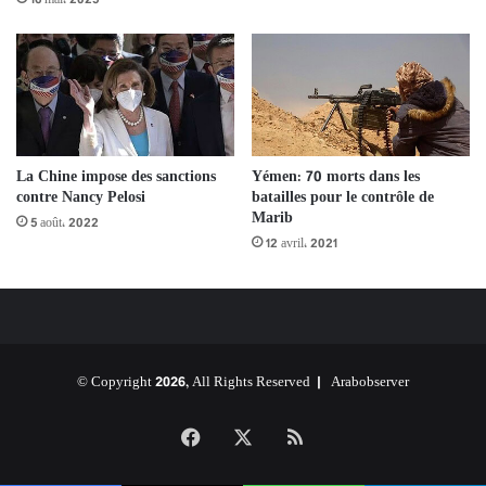
La Chine impose des sanctions
Yémen: 70 morts dans les
contre Nancy Pelosi
batailles pour le contrôle de
Marib
5 août، 2022
12 avril، 2021
© Copyright 2026, All Rights Reserved |
Arabobserver
Facebook
X
RSS