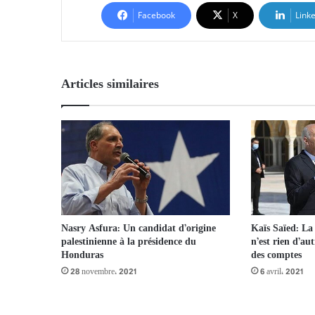
Facebook
X
Link
Articles similaires
Nasry Asfura: Un candidat d’origine
Kaïs Saïed: La
palestinienne à la présidence du
n’est rien d’au
Honduras
des comptes
28 novembre، 2021
6 avril، 2021