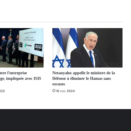
Netanyahu appelle le ministre de la
tre l’entreprise
Défense à éliminer le Hamas sans
rge, impliquée avec ISIS
excuses
16 mai، 2024
2022