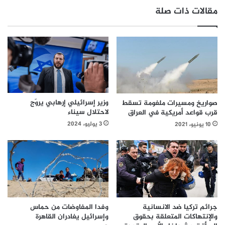
مقالات ذات صلة
وزير إسرائيلي إرهابي يروّج
صواريخ ومسيرات ملغومة تسقط
لاحتلال سيناء
قرب قواعد أمريكية في العراق
3 يوليو، 2024
10 يونيو، 2021
وفدا المفاوضات من حماس
جرائم تركيا ضد الانسانية
وإسرائيل يغادران القاهرة
والإنتهاكات المتعلقة بحقوق