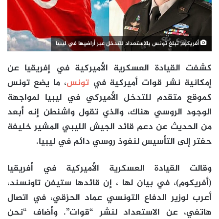
أفريكوم تبلغ تونس بالاستعداد للتدخل عبر أراضيها في ليبيا
كشفت القيادة العسكرية الأميركية في إفريقيا عن
إمكانية نشر قوات أميركية في
تونس
، ما يضع تونس
كموقع متقدم للتدخل الأميركي في ليبيا لمواجهة
الوجود الروسي هناك، والذي تقول واشنطن إنه أبعد
من الحديث عن دعم قائد الجيش الليبي المشير خليفة
حفتر إلى التأسيس لنفوذ روسي دائم في ليبيا.
وقالت القيادة العسكرية الأميركية في أفريقيا
(أفريكوم)، في بيان لها ، إن قائدها ستيفن تاونسند،
أعرب لوزير الدفاع التونسي عماد الحزقي، في اتصال
هاتفي، عن الاستعداد لنشر “قوات”. وأضاف “نحن