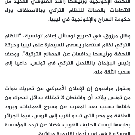
النهضة الإخونجية ورئيسها راشد الغنوشي العديد من
الاتهامات بالعمالة للنظام التركي وبالاصطفاف وراء
حكومة السراج والإخونجية في ليبيا.
وقال مرزوق، في تصريح لوسائل إعلام تونسية، “النظام
التركي نظام استعمار يسعى للسيطرة على ليبيا وحركة
النهضة ورئيسها يدافعان عن المصالح التركية”، ووصف
رئيس البرلمان بالقنصل التركي في تونس، داعيا إلى
سحب الثقة منه.
ويقول مراقبون إن الإعلان الأميركي عن تحريك قوات
من تونس يؤكد أن واشنطن لا تمتلك بدائل تتحرك من
خلالها بسبب بعد المغرب عن مسرح العمليات، وبرود
العلاقة مع مصر التي تبدو أقرب إلى الروس، فيما الجزائر
بطبعها ليست الحليف القريب، فضلا عن تردد المؤسسة
العسكرية في لعب أدوار إقليمية مباشرة.