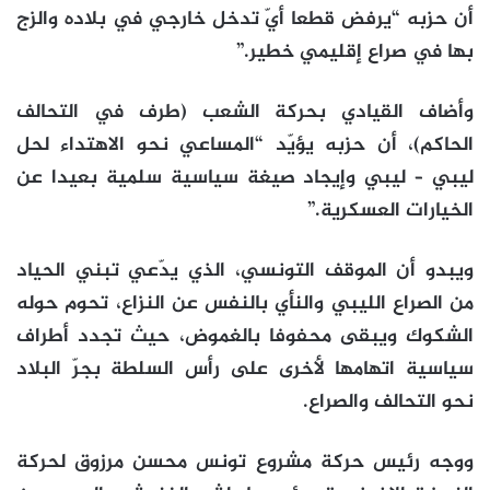
أن حزبه “يرفض قطعا أيّ تدخل خارجي في بلاده والزج
بها في صراع إقليمي خطير.”
وأضاف القيادي بحركة الشعب (طرف في التحالف
الحاكم)، أن حزبه يؤيّد “المساعي نحو الاهتداء لحل
ليبي – ليبي وإيجاد صيغة سياسية سلمية بعيدا عن
الخيارات العسكرية.”
ويبدو أن الموقف التونسي، الذي يدّعي تبني الحياد
من الصراع الليبي والنأي بالنفس عن النزاع، تحوم حوله
الشكوك ويبقى محفوفا بالغموض، حيث تجدد أطراف
سياسية اتهامها لأخرى على رأس السلطة بجرّ البلاد
نحو التحالف والصراع.
ووجه رئيس حركة مشروع تونس محسن مرزوق لحركة