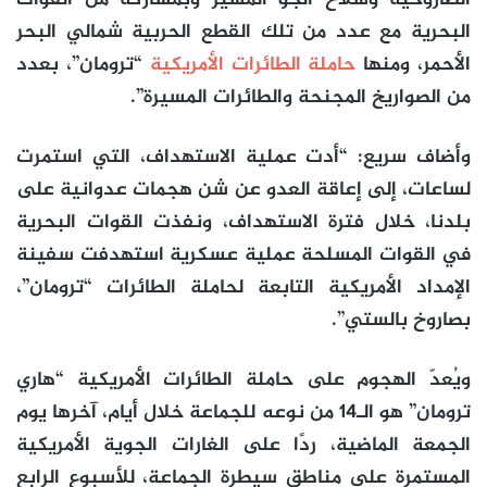
الصاروخية وسلاح الجو المسير وبمشاركة من القوات
البحرية مع عدد من تلك القطع الحربية شمالي البحر
الأحمر، ومنها
حاملة الطائرات الأمريكية
“ترومان”، بعدد
من الصواريخ المجنحة والطائرات المسيرة”.
وأضاف سريع: “أدت عملية الاستهداف، التي استمرت
لساعات، إلى إعاقة العدو عن شن هجمات عدوانية على
بلدنا، خلال فترة الاستهداف، ونفذت القوات البحرية
في القوات المسلحة عملية عسكرية استهدفت سفينة
الإمداد الأمريكية التابعة لحاملة الطائرات “ترومان”،
بصاروخ بالستي”.
ويُعدّ الهجوم على حاملة الطائرات الأمريكية “هاري
ترومان” هو الـ14 من نوعه للجماعة خلال أيام، آخرها يوم
الجمعة الماضية، ردًا على الغارات الجوية الأمريكية
المستمرة على مناطق سيطرة الجماعة، للأسبوع الرابع