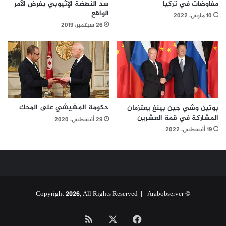
مفاوضات في تركيا
سد النهضة الإثيوبي بفرض الأمر
الواقع
10 مارس، 2022
26 سبتمبر، 2019
حكومة المشيشي على المحك
بوتين وشي جين بينغ يعتزمان
المشاركة في قمة العشرين
29 أغسطس، 2020
19 أغسطس، 2022
Arabobserver
© Copyright 2026, All Rights Reserved |
‫X
فيسبوك
ملخص