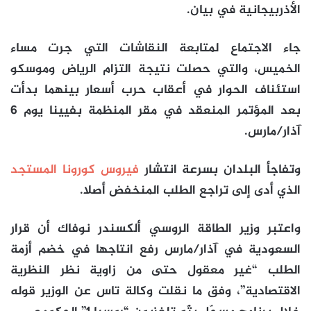
الأذربيجانية في بيان.
جاء الاجتماع لمتابعة النقاشات التي جرت مساء
الخميس، والتي حصلت نتيجة التزام الرياض وموسكو
استئناف الحوار في أعقاب حرب أسعار بينهما بدأت
بعد المؤتمر المنعقد في مقر المنظمة بفيينا يوم 6
آذار/مارس.
وتفاجأ البلدان بسرعة انتشار
فيروس كورونا المستجد
الذي أدى إلى تراجع الطلب المنخفض أصلا.
واعتبر وزير الطاقة الروسي ألكسندر نوفاك أن قرار
السعودية في آذار/مارس رفع انتاجها في خضم أزمة
الطلب “غير معقول حتى من زاوية نظر النظرية
الاقتصادية”، وفق ما نقلت وكالة تاس عن الوزير قوله