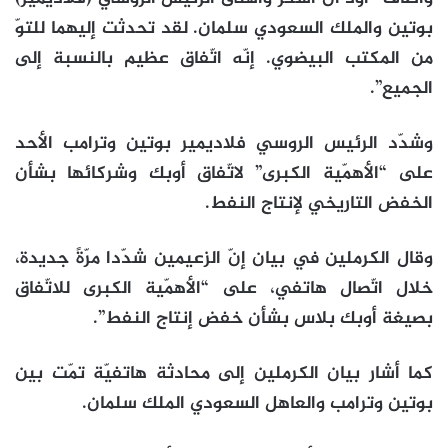
بوتين والملك السعودي سلمان. لقد تحدثت إليهما للتوّ
من المكتب البيضوي. إنّه اتّفاق عظيم بالنسبة إلى
الجميع”.
وشدّد الرئيس الروسي فلاديمير بوتين وترامب الأحد
على “الأهمّية الكبرى” لاتّفاق أوبك وشركائها بشأن
الخفض التاريخي لإنتاج النفط.
وقال الكرملين في بيان إنّ الزعيمين شدّدا مرّةً جديدة،
خلال اتّصال هاتفي، على “الأهمّية الكبرى للاتّفاق
بصيغة أوبك بلاس بشأن خفض إنتاج النفط”.
كما أشار بيان الكرملين إلى محادثة هاتفيّة تمّت بين
بوتين وترامب والعاهل السعودي الملك سلمان.