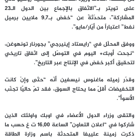
على تويتر بـ”الاتّفاق بالإجماع بين الدول الـ23
المشاركة”، متحدّثةً عن “خفض بـ9,7 ملايين برميل
نفط” اعتباراً من أيّار/مايو”.
ووفق المحلّل في “رايستاد إينيرجي” بجورنار تونهوغن،
“نجحت أوبك+ اليوم في التوصّل إلى اتّفاق تاريخي
لتحقيق أكبر خفض في الإنتاج عبر التاريخ”.
وقدّر زميله ماغنوس نيسفين أنّه “حتّى وإنْ كانت
التخفيضات أقلّ مما يحتاج السوق، فقد تمّ حاليًا تجنّب
الأسوأ”.
والتقى وزراء الدول الأعضاء في اوبك واولئك الذين
شاركوا في “اعلان التعاون” الساعة 16,00 ت غ حسب ما
ذكرت زمينة علييفا المتحدثة باسم وزارة الطاقة