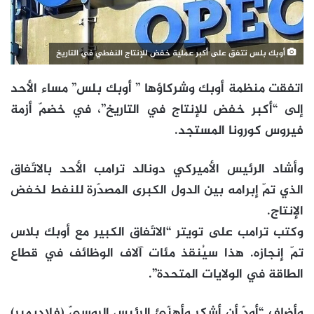
أوبك بلس تتفق على أكبر عملية خفض للإنتاج النفطي في التاريخ
اتفقت منظمة أوبك وشركاؤها ” أوبك بلس” مساء الأحد
إلى “أكبر خفض للإنتاج في التاريخ”، في خضمّ أزمة
فيروس كورونا المستجد.
وأشاد الرئيس الأميركي دونالد ترامب الأحد بالاتّفاق
الذي تمّ إبرامه بين الدول الكبرى المصدّرة للنفط لخفض
الإنتاج.
وكتب ترامب على تويتر “الاتّفاق الكبير مع أوبك بلاس
تمّ إنجازه. هذا سيُنقذ مئات آلاف الوظائف في قطاع
الطاقة في الولايات المتحدة”.
وأضاف “أودّ أن أشكر وأهنّئ الرئيس الروسيّ (فلاديمير)