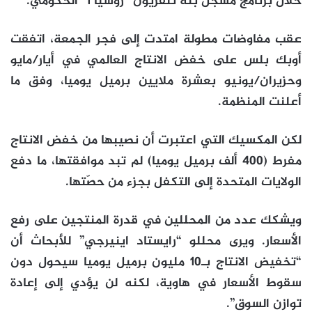
خلال برنامج مسجّل بثّه تلفزيون “روسيا 1” الحكومي.
عقب مفاوضات مطولة امتدت إلى فجر الجمعة، اتفقت
أوبك بلس على خفض الانتاج العالمي في أيار/مايو
وحزيران/يونيو بعشرة ملايين برميل يوميا، وفق ما
أعلنت المنظمة.
لكن المكسيك التي اعتبرت أن نصيبها من خفض الانتاج
مفرط (400 ألف برميل يوميا) لم تبد موافقتها، ما دفع
الولايات المتحدة إلى التكفل بجزء من حصّتها.
ويشكك عدد من المحللين في قدرة المنتجين على رفع
الأسعار. ويرى محللو “رايستاد اينيرجي” للأبحاث أن
“تخفيض الانتاج بـ10 مليون برميل يوميا سيحول دون
سقوط الأسعار في هاوية، لكنه لن يؤدي إلى إعادة
توازن السوق”.