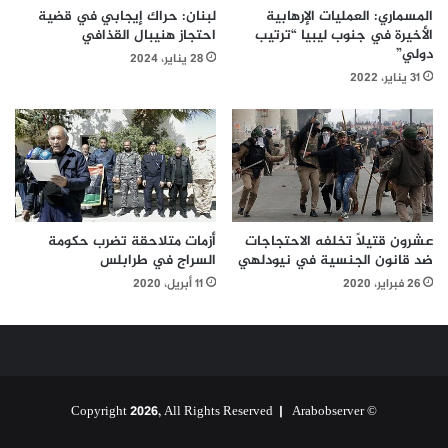
المسماري: العمليات الإرهابية
لبنان: حراك إيجابي في قضية
الأخيرة في جنوب ليبيا “ترتيب
احتجاز هنيبال القذافي
دولي”
28 يناير، 2024
31 يناير، 2022
عشرون قتيلاً تخلفه الاحتجاجات
أزمات متلاحقة تضرب حكومة
ضد قانون الجنسية في نيودلهي
السراج في طرابلس
26 فبراير، 2020
11 أبريل، 2020
Arabobserver
© Copyright 2026, All Rights Reserved |