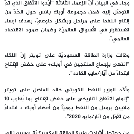
وجاء في البيان أنّ الزعماء الثلاثة “أيّدوا الاتّفاق الذي تمّ
التوصّل إليه ضمن مجموعة أوبك بلاس حول الحَدّ من
إنتاج النفط على مراحل وبشكل طوعيّ، بهدف إرساء
الاستقرار في الأسواق العالميّة وضمان صمود الاقتصاد
العالمي”.
وقالت وزارة الطاقة السعوديّة على تويتر إنّ اللقاء
“انتهى بإجماع المنتجين في أوبك+ على خفض الإنتاج
ابتداءً من أيّار/مايو القادم”.
وأكّد الوزير النفط الكويتي خالد الفاضل على تويتر
“إتمام الاتّفاق التاريخي على خفض الإنتاج بما يُقارب 10
ملايين برميل من النفط يوميّاً من أعضاء أوبك + ابتداءً
من الأوّل من أيّار/مايو 2020”.
من جهتها، أشادت وزيرة الطاقة المكسيكيّة روسيو نالي