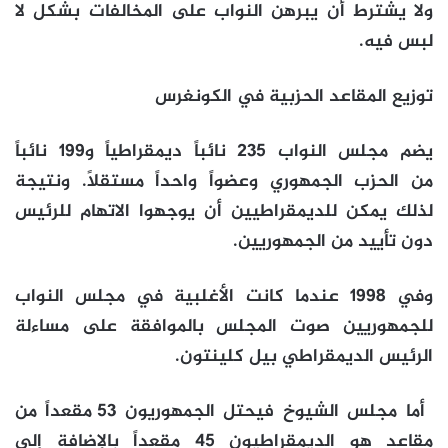
ولا يشترط أن يبرهن النواب على المخالفات بشكل لا
لبس فيه.
توزيع المقاعد الحزبية في الكونغرس
يضم مجلس النواب 235 نائباً ديمقراطياً و199 نائباً
من الحزب الجمهوري وعضواً واحداً مستقلاً. ونتيجة
لذلك يمكن للديمقراطيين أن يوجهوا الاتهام للرئيس
دون تأييد من الجمهوريين.
وفي 1998 عندما كانت الأغلبية في مجلس النواب
للجمهوريين صوت المجلس بالموافقة على مساءلة
الرئيس الديمقراطي بيل كلينتون.
أما مجلس الشيوخ فيحتل الجمهوريون 53 مقعداً من
مقاعد هو الديمقراطيون 45 مقعداً بالإضافة إلى