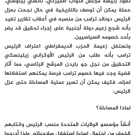
تقود رئيسة مجلس النواب الأميركي، نانسي بيلوسي،
حملة يمكن أن توصف بالتاريخية في حال نجحت بعزل
الرئيس دونالد ترامب من منصبه في أعقاب تقارير تفيد
بأنه شجع زعيم دولة أجنبية على إجراء تحقيق قد يضر
بأحد خصومه السياسيين.
وتستغل زعيمة الحزب الديمقراطي اعتراف الرئيس
ترامب بأنه طلب من الرئيس الأوكراني زيلينسكي
التحقيق من نجل جو بايدن المرشح الرئاسي، مما أثار
قضية وجد فيها خصوم ترامب فرصة يمكنهم استغلالها
لعزله، فكيف يمكن أن تسير عملية المساءلة حتى عزل
الرئيس:
لماذا المساءلة؟
أنشأ مؤسسو الولايات المتحدة منصب الرئيس وانتابهم
الخوف من احتمال إساءة استغلال صلاحياته. ولذا أدرجوا