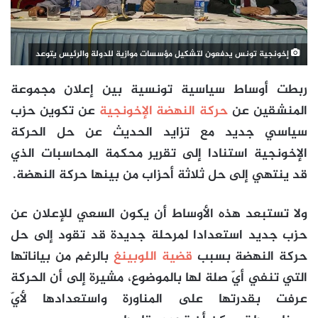
إخونجية تونس يدفعون لتشكيل مؤسسات موازية للدولة والرئيس يتوعد
ربطت أوساط سياسية تونسية بين إعلان مجموعة
المنشقين عن
حركة النهضة الإخونجية
عن تكوين حزب
سياسي جديد مع تزايد الحديث عن حل الحركة
الإخونجية استنادا إلى تقرير محكمة المحاسبات الذي
قد ينتهي إلى حل ثلاثة أحزاب من بينها حركة النهضة.
ولا تستبعد هذه الأوساط أن يكون السعي للإعلان عن
حزب جديد استعدادا لمرحلة جديدة قد تقود إلى حل
حركة النهضة بسبب
قضية اللوبينغ
بالرغم من بياناتها
التي تنفي أيّ صلة لها بالموضوع، مشيرة إلى أن الحركة
عرفت بقدرتها على المناورة واستعدادها لأيّ