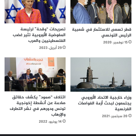
تصريحات “وقحة” لرئيسة
قطر تسعى للاستثمار في شعبية
المفوضية الأوروبية تثير غضب
الرئيس التونسي
الفلسطينيين والعرب
15 نوفمبر، 2020
29 أبريل، 2023
ائتلاف “صمود” يكشف حقائق
وزراء خارجية الاتحاد الأوروبي
صادمة عن أنشطة إخونجية
يجتمعون لبحث أزمة الغواصات
تونس ودورهم في نشر التطرف
الفرنسية
والإرهاب
20 سبتمبر، 2021
14 يونيو، 2022