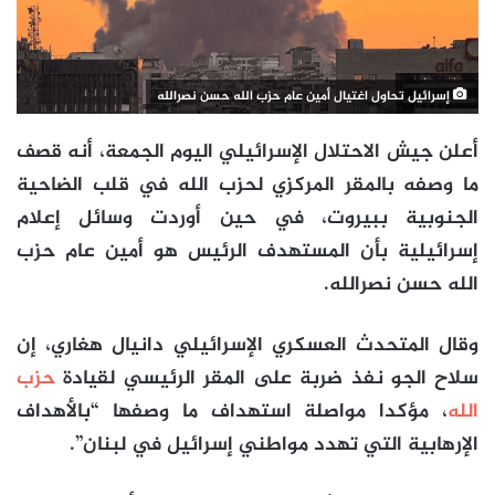
إسرائيل تحاول اغتيال أمين عام حزب الله حسن نصرالله
أعلن جيش الاحتلال الإسرائيلي اليوم الجمعة، أنه قصف
ما وصفه بالمقر المركزي لحزب الله في قلب الضاحية
الجنوبية ببيروت، في حين أوردت وسائل إعلام
إسرائيلية بأن المستهدف الرئيس هو أمين عام حزب
الله حسن نصرالله.
وقال المتحدث العسكري الإسرائيلي دانيال هغاري، إن
سلاح الجو نفذ ضربة على المقر الرئيسي لقيادة
حزب
الله
، مؤكدا مواصلة استهداف ما وصفها “بالأهداف
الإرهابية التي تهدد مواطني إسرائيل في لبنان”.