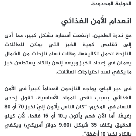
الدولية المحدودة.
انعدام الأمن الغذائي
مع ندرة الطحين، ارتفعت أسعاره بشكل كبير، مما أدى
إلى تقليص كمية الخبز التي يمكن للعائلات
النازحة تحمل تكاليفها. وقالت نساء نازحات من الشمال
يعملن في إعداد الخبز وبيعه إنهن بالكاد يستطعن خبز
ما يكفي لسد احتياجات العائلات.
في دير البلح، يواجه النازحون انعداماً كبيراً في الأمن
الغذائي بسبب نقص المواد الأساسية. تقول إحدى
النساء في المخيم: “كان الناس يأتون إليّ لخبز 70 أو 80
رغيفًا، أما الآن فهم يأتون بـ10 أو 15 فقط، لأن كيلو
الدقيق يكلف 35 شيكل (9.60 دولار أمريكي) ويكفي
بالكاد لخبز 10 أرغفة”.