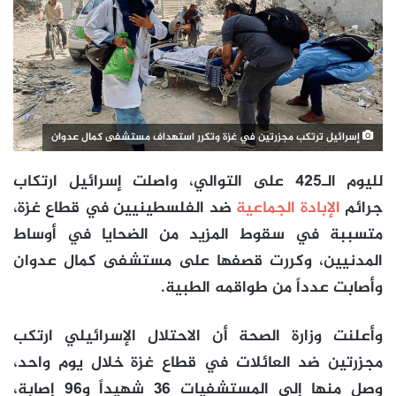
إسرائيل ترتكب مجزرتين في غزة وتكرر استهداف مستشفى كمال عدوان
لليوم الـ425 على التوالي، واصلت إسرائيل ارتكاب
جرائم
الإبادة الجماعية
ضد الفلسطينيين في قطاع غزة،
متسببة في سقوط المزيد من الضحايا في أوساط
المدنيين، وكررت قصفها على مستشفى كمال عدوان
وأصابت عدداً من طواقمه الطبية.
وأعلنت وزارة الصحة أن الاحتلال الإسرائيلي ارتكب
مجزرتين ضد العائلات في قطاع غزة خلال يوم واحد،
وصل منها إلى المستشفيات 36 شهيداً و96 إصابة،