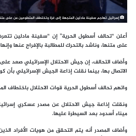
إسرائيل تهاجم سفينة مادلين المتجهة إلى غزة وتختطف المتطوعين من على متن
أعلن “تحالف أسطول الحرية” إن “سفينة مادلين تتعر
على متنها، وناشد بالتحرك للمطالبة بالإفراج عنها وإنهاء
وأضاف التحالف، إن جيش الاحتلال الإسرائيلي صعد على
الاتصال بها، بينما نقلت إذاعة الجيش الإسرائيلي بأن كو
واتهم تحالف أسطول الحرية قوات الاحتلال باختطاف ال
ونقلت إذاعة جيش الاحتلال عن مصدر عسكري إسرائيلي
ميناء أسدود بعد السيطرة عليها.
وأضاف المصدر أنه يتم التحقق من هويات الأفراد الذي