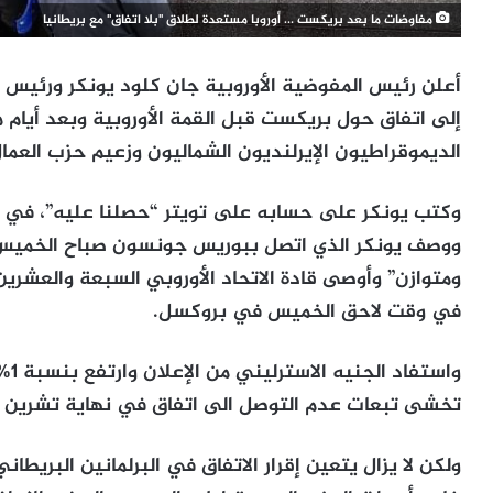
مفاوضات ما بعد بريكست ... أوروبا مستعدة لطلاق "بلا اتفاق" مع بريطانيا
أعلن رئيس المفوضية الأوروبية جان كلود يونكر ورئيس 
إلى اتفاق حول بريكست قبل القمة الأوروبية وبعد أيام 
الديموقراطيون الإيرلنديون الشماليون وزعيم حزب العما
وكتب يونكر على حسابه على تويتر “حصلنا عليه”، في
ووصف يونكر الذي اتصل ببوريس جونسون صباح الخميس به
ومتوازن” وأوصى قادة الاتحاد الأوروبي السبعة والعشرين
في وقت لاحق الخميس في بروكسل.
واس
تخشى تبعات عدم التوصل الى اتفاق في نهاية تشرين ال
ولكن لا يزال يتعين إقرار الاتفاق في البرلمانين البريطا