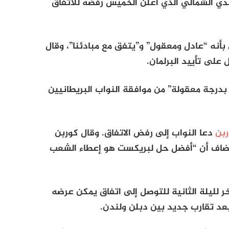
دي الشمالي الذي أعلن الخميس رفضه للاتفاق
 بأنه “عادل ومعقول” و”يتفق مع مبادئنا”، وقال
على تأييد البرلمان.
 بدرجة معقولة” من موافقة النواب البريطانيين
بن
دعا النواب إلى رفض الاتفاق. وقال كوربن
 وأضاف أن “أفضل حل لبريكست هو إعطاء الشعب
 لليلة الثانية للتوصل إلى اتفاق يمكن عرضه
بعد تقارب جديد بين دبلن ولندن.