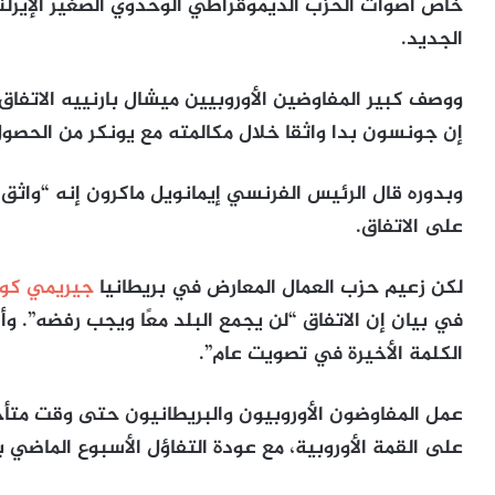
خاص أصوات الحزب الديموقراطي الوحدوي الصغير الإيرلن
الجديد.
ووصف كبير المفاوضين الأوروبيين ميشال بارنييه الاتفاق
إن جونسون بدا واثقا خلال مكالمته مع يونكر من الحصول 
وبدوره قال الرئيس الفرنسي إيمانويل ماكرون إنه “واثق
على الاتفاق.
لكن زعيم حزب العمال المعارض في بريطانيا
جيريمي كور
في بيان إن الاتفاق “لن يجمع البلد معًا ويجب رفضه”.
الكلمة الأخيرة في تصويت عام”.
عمل المفاوضون الأوروبيون والبريطانيون حتى وقت متأخر
على القمة الأوروبية، مع عودة التفاؤل الأسبوع الماضي 