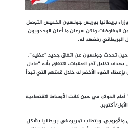
وزراء بريطانيا بوريس جونسون الخميس التوصل
من المفاوضات ولكن سرعان ما أعلن الوحدويون
ل البريطاني رفضهم له.
 حين تحدث جونسون عن اتفاق جديد “عظيم”.
دف تذليل آخر العقبات، الاتفاق بأنه “عادل
 بإعطاء الضوء الأخضر له خلال قمتهم التي تبدأ
تفاد الجنيه الاسترليني من الإعلان وارتفع بنسبة 1% أمام الدولار، في حين كانت الأوساط الاقتصادية
أول/أكتوبر.
ني والأوروبي. ويتطلب تمريره في بريطانيا بشكل