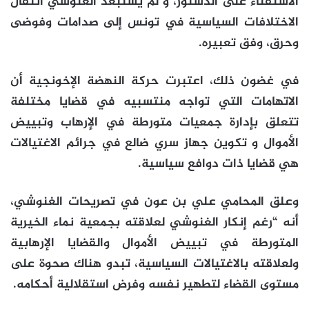
الاستفتاء على الدستور، و لم يستبعد الغنوشي انتقال
الاختلافات السياسية في تونس إلى صدامات وفوضى
وحرق، وفق تعبيره.
في غضون ذلك، اعتبرت حركة النهضة الإخونجية أن
الاتهامات التي تواجه منتسبيه في قضايا مختلفة
تتعلق بإدارة جمعيات متورطة في الإرهاب وتبييض
الأموال و تكوين جهاز سري ضالع في جرائم الاغتيالات
هي قضايا ذات دوافع سياسية.
وعلق المحامي علي بن عون في تصريحات الغنوشي،
أنه “رغم إنكار الغنوشي لعلاقته بجمعية نماء الخيرية
المتورطة في تبييض الأموال والقضايا الإرهابية
ولعلاقته بالاغتيالات السياسية، تبدو هناك صحوة على
مستوى القضاء لتطهير نفسه وفرض استقلالية أحكامه.