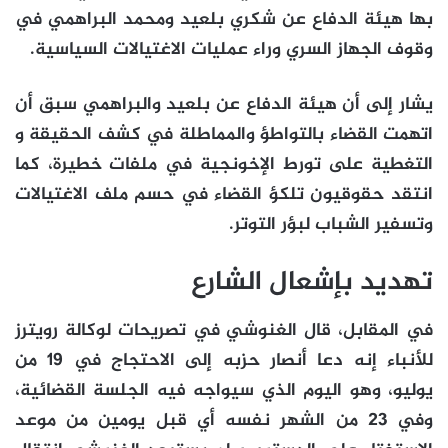
بها هيئة الدفاع عن شكري بلعيد ومحمد البراهمي في
وقوف الجهاز السري وراء عمليات الاغتيالات السياسية.
يشار إلى أن هيئة الدفاع عن بلعيد والبراهمي سبق أن
اتهمت القضاء بالتواطؤ والمماطلة في كشف الحقيقة و
التغطية على تورط الإخونجية في ملفات خطيرة، كما
انتقد حقوقيون تلكؤ القضاء في حسم ملف الاغتيالات
وتسفير الشباب لبؤر التوتر.
تهديد بإشعال الشارع
في المقابل، قال الغنوشي في تصريحات لوكالة رويترز
للأنباء إنه دعا أنصار حزبه إلى الاحتجاج في 19 من
يوليو، وهو اليوم الذي سيواجه فيه الجلسة القضائية،
وفي 23 من الشهر نفسه أي قبل يومين من موعد