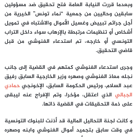
وبعدما قررت النيابة العامة فتح تحقيق ضد مسؤولين
سابقين وحاليين من جمعية “نماء تونس” الخيرية من
أجل جرائم تبييض وغسيل الأموال والاشتباه في تمويل
أشخاص أو تنظيمات مرتبطة بالإرهاب سواء داخل التراب
التونسي أو خارجه، تم استدعاء الغنوشي من قبل
قاضي التحقيق.
وجرى استدعاء الغنوشي كمتهم في القضية إلى جانب
نجله معاذ الغنوشي وصهره وزير الخارجية السابق رفيق
عبد السلام، ورئيس الحكومة السابق، الإخونجي
حمادي
الجبالي
الذي اعتقل، مؤخرا، وتم الإفراج عنه ليبقى
على ذمة التحقيقات في القضية ذاتها.
و كانت لجنة التحاليل المالية قد أذنت للبنوك التونسية
في وقت سابق بتجميد أموال الغنوشي وابنه وصهره