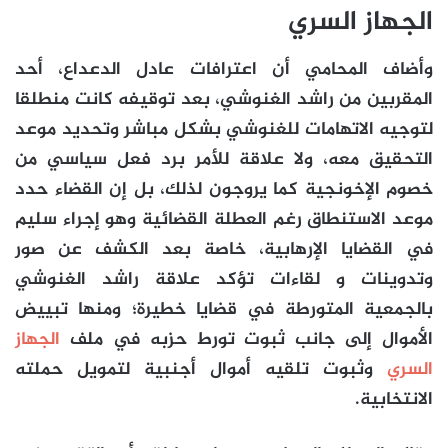
الجهاز السري
وأضاف المحامي أن اعترافات عادل الدعداع، أحد
المقربين من راشد الغنوشي، بعد توقيفه كانت منطلقا
لتوجيه الاتهامات للغنوشي بشكل مباشر وتحديد موعد
التحقيق معه، ولا علاقة للأمر برد فعل سياسي من
خصوم الإخونجية كما يروجون لذلك، بل إن القضاء حدد
موعد الاستنطاق رغم العطلة القضائية وهو إجراء سليم
في القضايا الإرهابية، خاصة بعد الكشف عن صور
وتدوينات و لقاءات تؤكد علاقة راشد الغنوشي
بالجمعية المتورطة في قضايا خطيرة؛ ومنها تبييض
الأموال إلى جانب ثبوت تورط حزبه في ملف
الجهاز
السري
وثبوت تلقيه أموال أجنبية لتمويل حملته
الانتخابية.