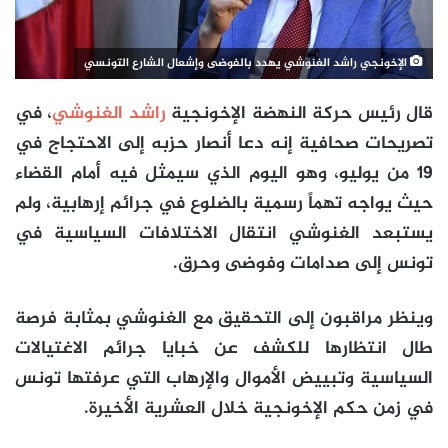
الإخونجي راشد الغنوشي يهدد بالفوضى وإشعال الشارع التونسي
قال رئيس حركة النهضة الإخونجية
راشد الغنوشي
، في
تصريحات صحافية إنه دعا أنصار حزبه إلى الاحتجاج في
19 من يوليو، وهو اليوم الذي سيمثل فيه أمام القضاء
حيث يواجه تهماً رسمية بالضلوع في جرائم إرهابية، ولم
يستبعد الغنوشي انتقال الاختلافات السياسية في
تونس إلى صدامات وفوضى وحرق.
وينظر مراقبون إلى التحقيق مع الغنوشي بمثابة فرصة
طال انتظارها للكشف عن خبايا جرائم الاغتيالات
السياسية وتبييض الأموال والإرهاب التي عرفتها تونس
في زمن حكم الإخونجية خلال العشرية الأخيرة.