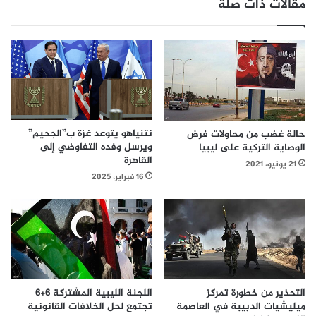
مقالات ذات صلة
نتنياهو يتوعد غزة ب”الجحيم”
حالة غضب من محاولات فرض
ويرسل وفده التفاوضي إلى
الوصاية التركية على ليبيا
القاهرة
21 يونيو، 2021
16 فبراير، 2025
التحذير من خطورة تمركز
اللجنة الليبية المشتركة 6+6
ميليشيات الدبيبة في العاصمة
تجتمع لحل الخلافات القانونية