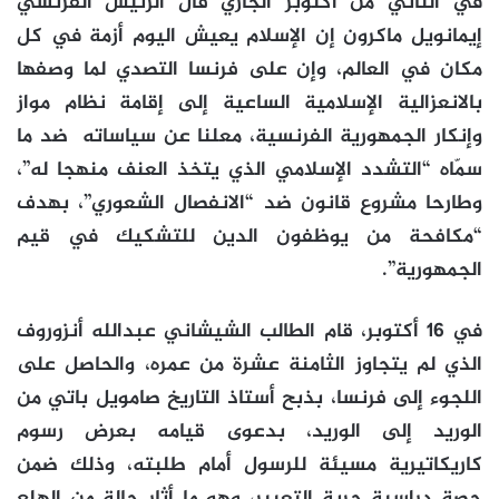
في الثاني من أكتوبر الجاري قال الرئيس الفرنسي
إيمانويل ماكرون إن الإسلام يعيش اليوم أزمة في كل
مكان في العالم، وإن على فرنسا التصدي لما وصفها
بالانعزالية الإسلامية الساعية إلى إقامة نظام مواز
وإنكار الجمهورية الفرنسية، معلنا عن سياساته ضد ما
سمّاه “التشدد الإسلامي الذي يتخذ العنف منهجا له”،
وطارحا مشروع قانون ضد “الانفصال الشعوري”، بهدف
“مكافحة من يوظفون الدين للتشكيك في قيم
الجمهورية”.
في 16 أكتوبر، قام الطالب الشيشاني عبدالله أنزوروف
الذي لم يتجاوز الثامنة عشرة من عمره، والحاصل على
اللجوء إلى فرنسا، بذبح أستاذ التاريخ صامويل باتي من
الوريد إلى الوريد، بدعوى قيامه بعرض رسوم
كاريكاتيرية مسيئة للرسول أمام طلبته، وذلك ضمن
حصة دراسية حرية التعبير، وهو ما أثار حالة من الهلع