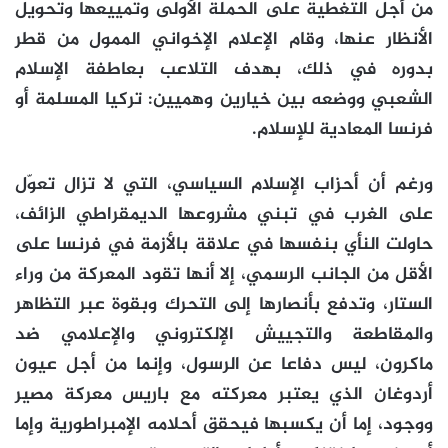
من أجل التغطية على الحملة الأولى وتمييعها وتحويل
الأنظار عنها، وقام الإعلام الإخواني الممول من قطر
بدوره في ذلك، بهدف التلاعب بعاطفة الإسلام
الشعبي ووضعه بين خيارين وهميين: تركيا المسلمة أو
فرنسا المعادية للإسلام.
ورغم أن أحزاب الإسلام السياسي، التي لا تزال تعوّل
على الغرب في تبني مشروعها الديمقراطي الزائف،
حاولت النأي بنفسها في علاقة بالأزمة في فرنسا على
الأقل من الجانب الرسمي، إلا أنها تقود المعركة من وراء
الستار، وتدفع بأنصارها إلى التحرك وبقوة عبر التظاهر
والمقاطعة والتجييش الإلكتروني والإعلامي ضد
ماكرون، ليس دفاعا عن الرسول، وإنما من أجل عيون
أردوغان الذي يعتبر معركته مع باريس معركة مصير
ووجود، إما أن يكسبها فيحقق أحلامه الإمبراطورية وإما