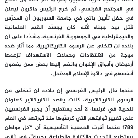
في المجتمع الفرنسي، ثم خرج الرئيس ماكرون ليعلن
في حفل تأبين باتي في جامعة السوربون أن المدرّس
قُتل بيد جبناء لأنه كان يجسّد القيم العلمانية
والديمقراطية في الجمهورية الفرنسية، مشدّدا على أن
بلاده لن تتخلى عن الرسوم الكاريكاتيرية، مما أثار ضده
موجة من الانتقادات وحملات الاستهداف تزعمها
أردوغان وأبواق الإخوان وانضم إليها بعض ممن يضعون
أنفسهم في دائرة الإسلام المعتدل.
عندما قال الرئيس الفرنسي إن بلاده لن تتخلى عن
الرسوم الكاريكاتيرية، كانت يقصد الكاريكاتير كعنوان
للحرية في فرنسا، لا أحد يستطيع أن يجبر الفرنسيين
على تغيير ثوابتهم التي كرسّوها منذ ثورتهم في العام
1789 عندما أقرت الجمعية التأسيسية أن “كل مواطن
يستطيع التحدث والكتابة والطباعة بحرية”، في ثاني