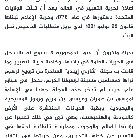
إعلان لحرية التعبير في العالم بعد أن تبنّت الولايات
المتحدة دستورها في عام 1776، وحرية الإعلام تبناها
قانون 29 يوليو 1881 الذي يزيل متطلبات الترخيص قبل
البث.
يدرك ماكرون أن قيم الجمهورية لا تسمح له بالتدخل
في الحريات العامة في بلادها، وخاصة حرية التعبير، وما
قامت به مجلة “شارلي إيبدو” الساخرة من ترويج لرسوم
نراها كمسلمين مسيئة لرسولنا الكريم، يدخل في سياق
عام، حيث لم تدخّر هذه المجلة جهدا في الإساءة
لموسى بن عمران وعيسى بن مريم ورموز المسيحية
واليهودية وبقية الديانات المنتشرة على الأرض
كالبوذية والهندوسية، وهي ترى في ذلك تعبيرا عن
رؤيتها للعالم والوجود، وممارسة تلقائية لحقها في
التعبير عن خطها التحريري، وعن حريتها في انتقاد