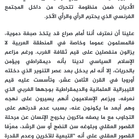
الأديان ضمن منظومة تتحرك من داخل المجتمع
الفرنسي الذي يحترم الرأي والرأي الآخر.
علينا أن نعترف أننا أمام صراع قد يتخذ صبغة دموية،
فالمسلمون عموما وخاصة في المنطقة العربية لا
يزالون منفصلين على قيم ثقافة الغرب. ورغم مزاعم
الإسلام السياسي لدينا بأنه ديمقراطي ويؤمن
بالحريات، إلا أنه لم يدخل بعد عصر التنوير الذي دخلته
أوروبا في القرن الثامن عشر، وتأسست عليه قيم
الليبرالية العلمانية والديمقراطية بوجهها الغربي الذي
نعرفه، ويزعم الإسلاميون أنهم يسيرون على نهجه
وهم أبعد ما يكونون عنه، بسبب عدم قدرتهم على
التجاوب مع ما يصفه ماكرون بخروج الإنسان عن مرحلة
القصور العقلي وبلوغه سن النضج أو سن الرشد، معرّفا
القصور العقلي على أنه “التبعية للآخرين وعدم القدرة