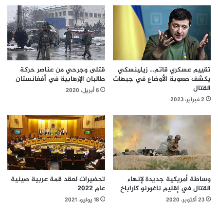
تقييم عسكري قاتم… زيلينسكي
قتلى وجرحي من عناصر حركة
يكشف صعوبة الأوضاع في جبهات
طالبان الإرهابية في أفغانستان
القتال
6 أبريل، 2020
2 فبراير، 2023
وساطة أمريكية جديدة لإنهاء
تحضيرات لعقد قمة عربية صينية
القتال في إقليم ناغورنو كاراباخ
عام 2022
23 أكتوبر، 2020
18 يوليو، 2021