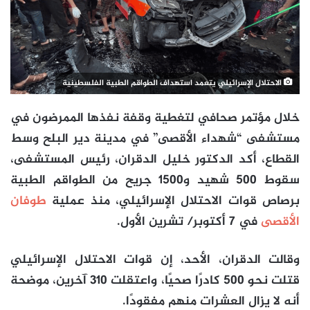
الاحتلال الإسرائيلي يتعمد استهداف الطواقم الطبية الفلسطينية
خلال مؤتمر صحافي لتغطية وقفة نفذها الممرضون في
مستشفى “شهداء الأقصى” في مدينة دير البلح وسط
القطاع، أكد الدكتور خليل الدقران، ‎رئيس المستشفى،
سقوط 500 شهيد و1500 جريح من الطواقم الطبية
برصاص قوات الاحتلال الإسرائيلي، منذ عملية
طوفان
الأقصى
في 7 أكتوبر/ تشرين الأول.
وقالت الدقران، الأحد، إن قوات الاحتلال الإسرائيلي
قتلت نحو 500 كادرًا صحيًا، واعتقلت 310 آخرين، موضحة
أنه لا يزال العشرات منهم مفقودًا.