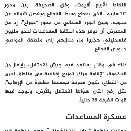
النقاط الأربع أُقيمت، وفق الصحيفة، بين محور
“نتساريم” الذي يقطع وسط القطاع ويفصل شماله عن
جنوبه، وبين الجزء الشمالي من محور “موراغ”، إذ من
المفترض أن توفر هذه النقاط المساعدات لنحو مليون
فلسطيني هُجّروا من منازلهم إلى منطقة المواصي
جنوبي القطاع.
ذلك في وقتٍ يستعد فيه جيش الاحتلال، بإيعاز من
الحكومة، “لإقامة مراكز توزيع إضافية في مناطق أخرى
من القطاع، تكون معرّفة بوصفها مطهّرةً من الإرهاب”،
مثل رفح التي سوّاها الاحتلال بالأرض، وتوجد فيها
قوات الفرقة 36 حالياً.
عسكرة المساعدات