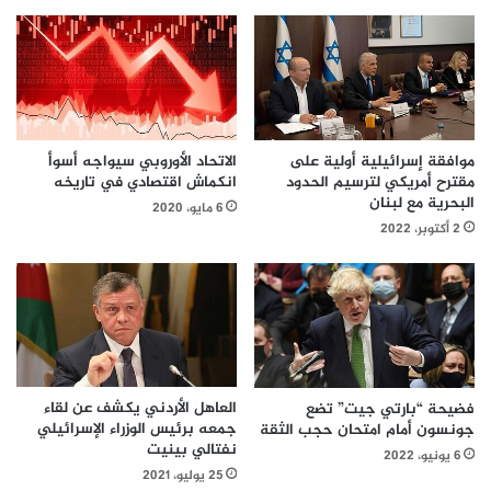
الاتحاد الأوروبي سيواجه أسوأ
موافقة إسرائيلية أولية على
انكماش اقتصادي في تاريخه
مقترح أمريكي لترسيم الحدود
البحرية مع لبنان
6 مايو، 2020
2 أكتوبر، 2022
العاهل الأردني يكشف عن لقاء
فضيحة “بارتي جيت” تضع
جمعه برئيس الوزراء الإسرائيلي
جونسون أمام امتحان حجب الثقة
نفتالي بينيت
6 يونيو، 2022
25 يوليو، 2021