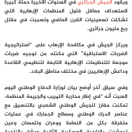
ويقود
الجيش الجزائري
في السنوات الأخيرة حملة كبيرة
لاستهداف معاقل فلول المنظمات الإرهابية التي
تشكلت تسعينيات القرن الماضي وتسببت في مقتل
ربع مليون جزائري.
ويركز الجيش في مكافحة الإرهاب على “استراتيجية
الضربات الاستباقية” التي مكنته من توجيه ضربات
موجعة للتنظيمات الإرهابية التابعة لتنظيمي القاعدة
وداعش الإرهابيين في مختلف مناطق البلاد.
وفي سیاق آخر أوضح بیان لوزارة الدفاع الوطني الیوم
السبت أنه “في إطار محاربة التھريب والجريمة المنظمة،
تمكنت مفارز للجیش الوطني الشعبي بالتنسیق مع
عناصر الدرك الوطني ومصالح الجمارك في عملیات
متفرقة بكل من النعامة ووھران وتلمسان وعین
تموشنت بالناحیة العسكرية الثانیة وبشار بالناحیة