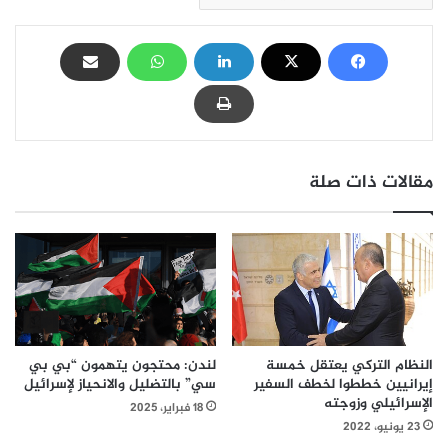
مقالات ذات صلة
النظام التركي يعتقل خمسة
لندن: محتجون يتهمون “بي بي
إيرانيين خططوا لخطف السفير
سي” بالتضليل والانحياز لإسرائيل
الإسرائيلي وزوجته
18 فبراير، 2025
23 يونيو، 2022