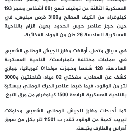
العسكرية الثالثة من توقیف تسع (09 أشخاص وحجز 193
كیلوغرام من الكیف المعالج و3100 قرص مھلوس، في
حین حجز عناصر حرس الحدود بعین قزام بالناحیة
العسكرية السادسة 26 طن من المواد الغذائیة.
في سیاق متصل، أوقفت مفارز للجیش الوطني الشعبي
في عملیات مختلفة بتمنراست/ الناحیة العسكرية
السادسة، 128 شخصا وحجزت مولدا01 كھربائیا، جھازي
كشف عن المعادن، مضختي 02 میاه، شاحنتین و3000
لتر من الوقود، فیما ضبط عناصر الدرك الوطني ببسكرة
بالناحیة العسكرية الرابعة 1500 كیلوغرام من ورق التبغ.
كما أحبطت مفارز للجیش الوطني الشعبي محاولات
تھريب كمیة من الوقود تقدر ب 11501 لتر بكل من سوق
أھراس والطارف وتبسة.