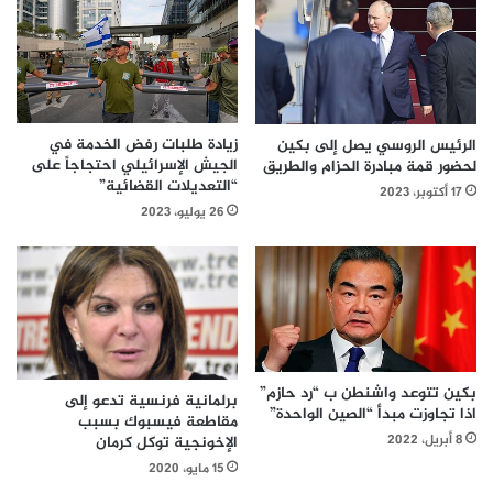
زيادة طلبات رفض الخدمة في
الرئيس الروسي يصل إلى بكين
الجيش الإسرائيلي احتجاجاً على
لحضور قمة مبادرة الحزام والطريق
“التعديلات القضائية”
17 أكتوبر، 2023
26 يوليو، 2023
بكين تتوعد واشنطن ب “رد حازم”
برلمانية فرنسية تدعو إلى
اذا تجاوزت مبدأ “الصين الواحدة”
مقاطعة فيسبوك بسبب
8 أبريل، 2022
الإخونجية توكل كرمان
15 مايو، 2020