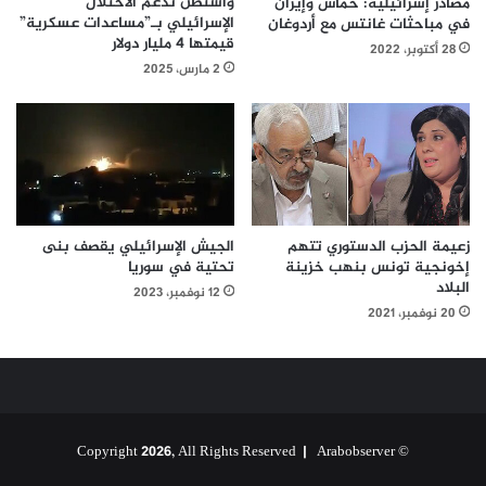
واشنطن تدعم الاحتلال
مصادر إسرائيلية: حماس وإيران
الإسرائيلي بـ”مساعدات عسكرية”
في مباحثات غانتس مع أردوغان
قيمتها 4 مليار دولار
28 أكتوبر، 2022
2 مارس، 2025
زعيمة الحزب الدستوري تتهم
الجيش الإسرائيلي يقصف بنى
إخونجية تونس بنهب خزينة
تحتية في سوريا
البلاد
12 نوفمبر، 2023
20 نوفمبر، 2021
Arabobserver
© Copyright 2026, All Rights Reserved |