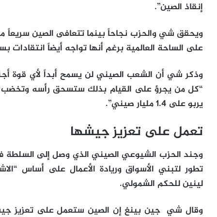
إنقاذ الصين”.
على الساحة العالمية برغم أنها تواجه أيضاً انتقادات 
وذكر شي أن الشعب الصيني لن يسمح أبداً لأي قوة أجن
“كل من يجرؤ على القيام بذلك ستسحق رأسه وتخضب بال
يربو على 1.4 مليار صيني”.
تعمل على تعزيز جيشها
تطور لتبني الأسواق وريادة الأعمال على أساس “الا
لينين للحكم الشمولي.
وقال شي جين بينغ إن الصين ستعمل على تعزيز جيشها