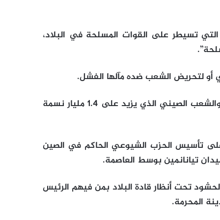
التي تسيطر على القوات المسلحة في البلاد،
لحة”.
ي أو لتحريض الشعب ضده مآلها الفشل.
وزاد: “أعضاء الحزب الذين يزيد عددهم على 95 مليوناً والشعب الصيني الذي يزيد على 1.4 مليار نسمة
حتفالات في بكين بمناسبة مرور 100 عام على تأسيس الحزب الشيوعي الحاكم في الصين
دان تيانانمين بوسط العاصمة.
تشكيلاً للرقم 100 فيما هتفت الحشود تحت أنظار قادة البلاد بمن فيهم الرئيس
نة المحرمة.