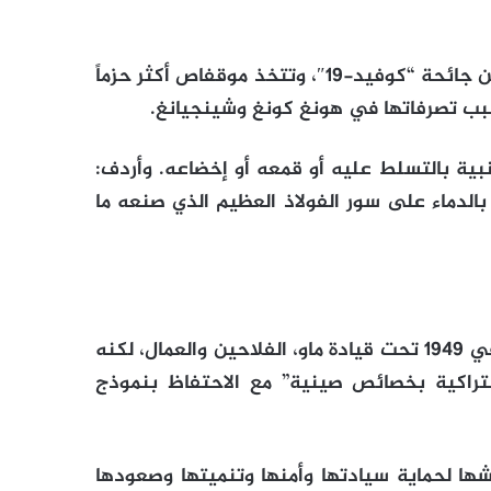
ويحقق شي والحزب نجاحاً بينما تتعافى الصين سريعاً من جائحة “كوفيد-19″، وتتخذ موقفاص أكثر حزماً
بسبب تصرفاتها في هونغ كونغ وشينجيانغ.
بية بالتسلط عليه أو قمعه أو إخضاعه. وأردف:
دماء على سور الفولاذ العظيم الذي صنعه ما
وجند الحزب الشيوعي الصيني الذي وصل إلى السلطة في 1949 تحت قيادة ماو، الفلاحين والعمال، لكنه
شتراكية بخصائص صينية” مع الاحتفاظ بنموذج
 لحماية سيادتها وأمنها وتنميتها وصعودها