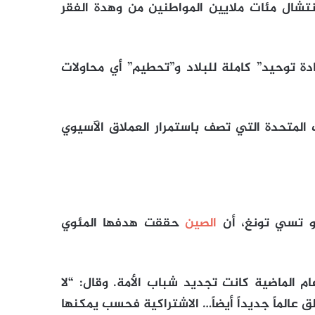
تشال مئات ملايين المواطنين من وهدة الفقر
دة توحيد” كاملة للبلاد و”تحطيم” أي محاولات
 المتحدة التي تصف باستمرار العملاق الآسيوي
و تسي تونغ، أن
الصين
حققت هدفها المئوي
ام الماضية كانت تجديد شباب الأمة. وقال: “لا
عالماً جديداً أيضاً… الاشتراكية فحسب يمكنها