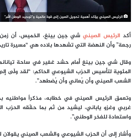
الرئيس الصيني يؤكد أهمية تحويل الصين إلى قوة عالمية و"توحيد الوطن الأم"
أكد
الرئيس الصيني
شي جين بينغ، الخميس، أن زمن ت
رجعة” وأن النهضة التي تشهدها بلاده هي “مسيرة تاريخي
وقال شي جين بينغ أمام حشد غفير في ساحة تيانانم
المئوية لتأسيس الحزب الشيوعي الحاكم: “لقد ولّى إلى
الشعب الصيني وأن يُعاني وأن يُضطهد”.
وتعمق الرئيس الصيني في خطابه، مذكراً مواطنيه ب
غربي وغزو ياباني، ليشيد من ثم بما حقّقه الحزب 
واستعادة للفخر الوطني”.
وأشار إلى أن الحزب الشيوعي والشعب الصيني يقولان للع