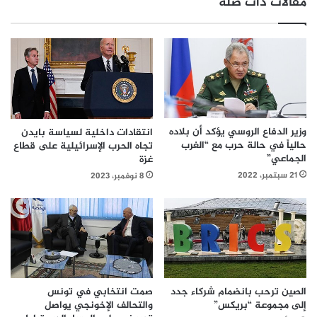
مقالات ذات صلة
وزير الدفاع الروسي يؤكد أن بلاده
انتقادات داخلية لسياسة بايدن
حالياً في حالة حرب مع “الغرب
تجاه الحرب الإسرائيلية على قطاع
الجماعي”
غزة
21 سبتمبر، 2022
8 نوفمبر، 2023
صمت انتخابي في تونس
الصين ترحب بانضمام شركاء جدد
والتحالف الإخونجي يواصل
إلى مجموعة “بريكس”