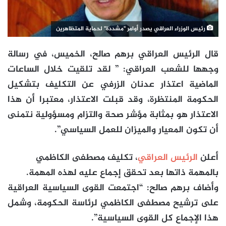
رئيس الوزراء العراقي يصدر أوامر "مشددة" لحماية المتظاهرين
قال الرئيس العراقي برهم صالح، الخميس،
في رسالة
وجهها للشعب العراقي: ” لقد تلقيت خلال الساعات
الماضية اعتذار عدنان الزرفي عن التكليف بتشكيل
الحكومة المنتظرة، وقد قبلت الاعتذار، معتبرا أن هذا
الاعتذار هو بمثابة مؤشر صحة والتزام ومسؤولية نتمنى
أن تكون المعيار والميزان للعمل السياسي”.
أعلن
الرئيس العراقي
، تكليف مصطفى الكاظمي
بالمهمة ذاتها بعد تحقق إجماع عليه لهذه المهمة.
وأضاف
برهم صالح
: “اجتمعت القوى السياسية العراقية
على ترشيح مصطفى الكاظمي لرئاسة الحكومة، وشمل
هذا الإجماع كل القوى السياسية”.