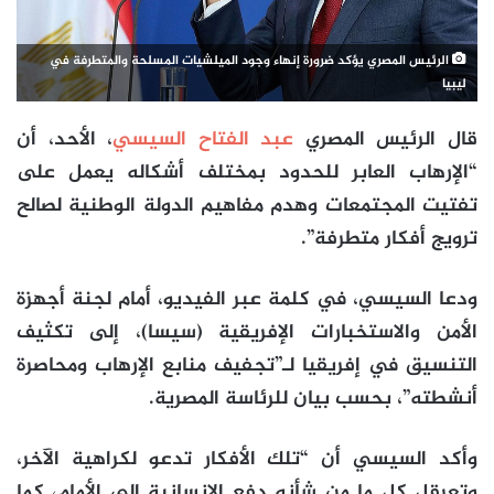
الرئيس المصري يؤكد ضرورة إنهاء وجود الميلشيات المسلحة والمتطرفة في
ليبيا
قال الرئيس المصري
عبد الفتاح السيسي
، الأحد، أن
“الإرهاب العابر للحدود بمختلف أشكاله يعمل على
تفتيت المجتمعات وهدم مفاهيم الدولة الوطنية لصالح
ترويج أفكار متطرفة”.
ودعا السيسي، في كلمة عبر الفيديو، أمام لجنة أجهزة
الأمن والاستخبارات الإفريقية (سيسا)، إلى تكثيف
التنسيق في إفريقيا لـ”تجفيف منابع الإرهاب ومحاصرة
أنشطته”، بحسب بيان للرئاسة المصرية.
وأكد السيسي أن “تلك الأفكار تدعو لكراهية الآخر،
وتعرقل كل ما من شأنه دفع الإنسانية إلى الأمام، كما