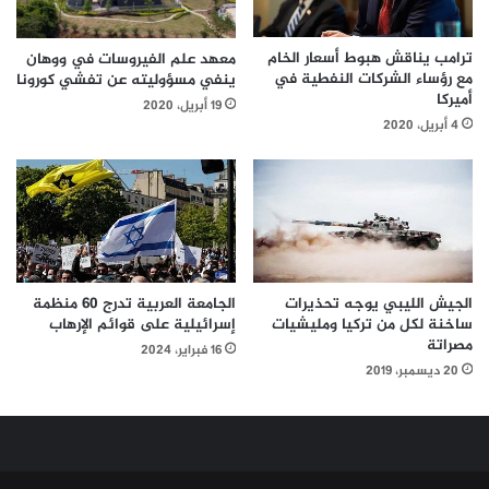
ترامب يناقش هبوط أسعار الخام
معهد علم الفيروسات في ووهان
مع رؤساء الشركات النفطية في
ينفي مسؤوليته عن تفشي كورونا
أميركا
19 أبريل، 2020
4 أبريل، 2020
الجيش الليبي يوجه تحذيرات
الجامعة العربية تدرج 60 منظمة
ساخنة لكل من تركيا ومليشيات
إسرائيلية على قوائم الإرهاب
مصراتة
16 فبراير، 2024
20 ديسمبر، 2019