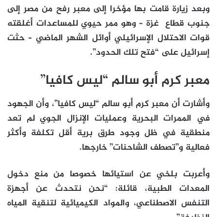
وبعد زيارة قامت بها مؤخرا إلى معبر رفح من مصر إلى
جنوب قطاع
غزة
– وهو ممر حيوي للمساعدات أغلقته
قوات الاحتلال الإسرائيلي أوائل الشهر الماضي – حثت
إسرائيل على “فتح تلك الحدود”.
معبر كرم أبو سالم “ليس كافيا”
وأشارت أن معبر كرم أبو سالم “ليس كافيا”، وأن الجهود
في الممرات البحرية وعمليات الإنزال الجوي لم تعد
منطقية في ظل وجود طرق برية أقل تكلفة وأكثر
فعالية و”تصطف الشاحنات” خارجها.
وأعربت بلخي عن استيائها خصوصا من منع دخول
المعدات الطبية، قائلة: “نحن نتحدث عن أجهزة
التنفس الاصطناعي، والمواد الكيميائية لتنقية المياه