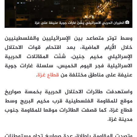
الطيران الحربي الاسرائيلي يشنّ غارات جوية عنيفة على غزة
وسط توتر متصاعد بين الإسرائيليين والفلسطينيين
خلال الأيام الماضية، بعد اقتحام قوات الاحتلال
الإسرائيلي مخيم جنين، شنّت المقاتلات الحربية
الاسرائيلية فجر اليوم الخميس، سلسلة غارات جوية
عنيفة على مناطق مختلفة من
قطاع غزة
.
واستهدفت طائرات الاحتلال الحربية بخمسة صواريخ
موقع للمقاومة الفلسطينية قرب مخيم البريج وسط
قطاع غزة، كما قصفت الطائرات موقعا للمقاومة جنوب
مدينة غزة.
وتصدت المقاومة بإطلاق عدة صواريخ تجاه مستوطنات