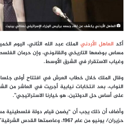
العاهل الأردني يكشف عن لقاء جمعه برئيس الوزراء الإسرائيلي نفتالي بينيت
أكد
العاهل الأردني
الملك عبد الله الثاني، اليوم الخ
مساس بوضعها التاريخي والقانوني، وإن حرمان الفلس
وغياب الاستقرار في الشرق الأوسط.
وقال الملك خلال خطاب العرش في افتتاح أولى جلسا
النواب، بعد انتخابات نيابية أجريت في العاشر من الش
على أساس حل الدولتين، هو خيارنا الاستراتيجي”.
حزيران/ يونيو من عام 1967، وعاصمتها القدس الشرقية”.