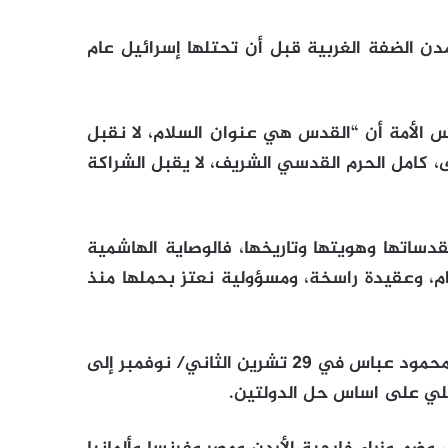
دن الضفة الغربية قبل أن تحتلها إسرائيل عام
 الأمة أن “القدس هي عنوان السلام، لا نقبل
 كامل الحرم القدسي الشريف، لا يقبل الشراكة
دساتها وهويتها وتاريخها، فالوصاية الهاشمية
م، وعقيدة راسخة، ومسؤولية نعتز بحملها منذ
وكان الملك قد دعا خلال استقباله الرئيس الفلسطيني محمود عباس في 29 تشرين الثاني/ نوفمبر إلى
ئيلي على اساس حل الدولتين.