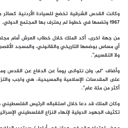
وكانت القدس الشرقية تخضع للسيادة الأردنية كسائر م
1967 وتضمها في خطوة لم يعترف بها المجتمع الدولي.
من جهة اخرى، أكد الملك خلال خطاب العرش أمام مجلس
أي مساس بوضعها التاريخي والقانوني، والمسجد الأقصى،
ولا التقسيم”.
وأضاف “لم، ولن نتوانى يوماً عن الدفاع عن القدس ومق
على المقدسات الإسلامية والمسيحية، هي واجب والتزا
أكثر من مئة عام”.
تكثيف الجهود الدولية لإنهاء النزاع الفلسطيني الإسرا