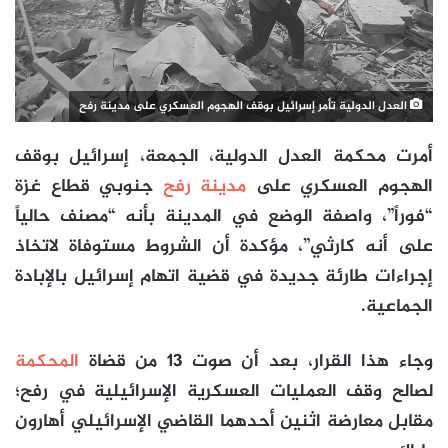
العدل الدولية تأمر إسرائيل بوقف الهجوم العسكري على مدينة رفح
أمرت محكمة العدل الدولية، الجمعة، إسرائيل بوقف
الهجوم العسكري على
مدينة رفح
جنوبي قطاع غزة
“فوراً”، واصفة الوضع في المدينة بأنه “مصنف حالياً
على أنه كارثي”، مؤكدة أن الشروط مستوفاة لاتخاذ
إجراءات طارئة جديدة في قضية اتهام إسرائيل بالإبادة
الجماعية.
وجاء هذا القرار، بعد أن صوت 13 من قضاة
المحكمة
لصالح وقف العمليات العسكرية الإسرائيلية في رفح؛
مقابل معارضة اثنين أحدهما القاضي الإسرائيلي أهارون