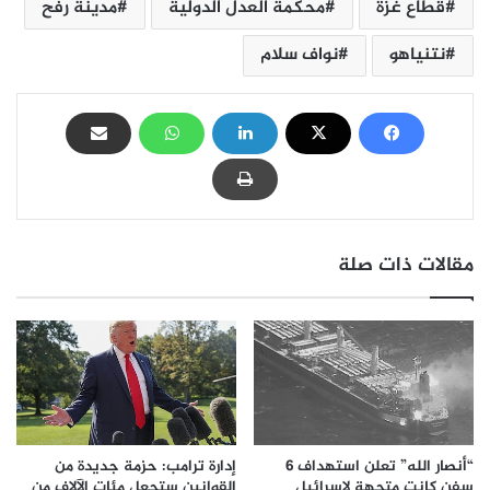
قطاع غزة
محكمة العدل الدولية
مدينة رفح
نتنياهو
نواف سلام
مقالات ذات صلة
إدارة ترامب: حزمة جديدة من
“أنصار الله” تعلن استهداف 6
القوانين ستجعل مئات الآلاف من
سفن كانت متجهة لإسرائيل