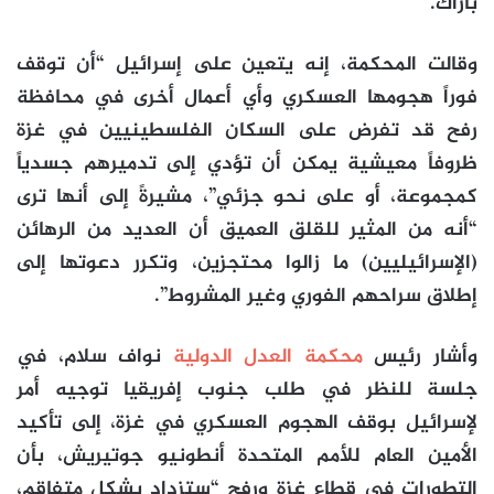
باراك.
وقالت المحكمة، إنه يتعين على إسرائيل “أن توقف
فوراً هجومها العسكري وأي أعمال أخرى في محافظة
رفح قد تفرض على السكان الفلسطينيين في غزة
ظروفاً معيشية يمكن أن تؤدي إلى تدميرهم جسدياً
كمجموعة، أو على نحو جزئي”، مشيرةً إلى أنها ترى
“أنه من المثير للقلق العميق أن العديد من الرهائن
(الإسرائيليين) ما زالوا محتجزين، وتكرر دعوتها إلى
إطلاق سراحهم الفوري وغير المشروط”.
وأشار رئيس
محكمة العدل الدولية
نواف سلام، في
جلسة للنظر في طلب جنوب إفريقيا توجيه أمر
لإسرائيل بوقف الهجوم العسكري في غزة، إلى تأكيد
الأمين العام للأمم المتحدة أنطونيو جوتيريش، بأن
التطورات في قطاع غزة ورفح “ستزداد بشكل متفاقم،