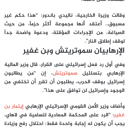
وقالت وزيرة الخارجية، ناليدي باندور: “هذا حكم غير
مسبوق.. أعتقد أنها مجموعة أكثر حزماً، من حيث
الصياغة، من الإجراءات المؤقتة، ودعوة واضحة جداً
لوقف إطلاق النار”.
الإرهابيان سموتريتش وبن غفير
وفي أول رد فعل إسرائيلي على القرار، قال وزير المالية
الإرهابي بتسلئيل
سموتريتش
، إن “من يطالبون
إسرائيل بوقف الحرب، يطلبون أن تقرر أن تختفي من
الوجود وإسرائيل لن توافق على هذا”.
وأضاف وزير الأمن القومي الإسرائيلي الإرهابي
إيتمار بن
غفير
: “الرد على المحكمة المعادية للسامية في لاهاي،
يجب أن يكون له إجابة واحدة فقط: احتلال رفح وزيادة