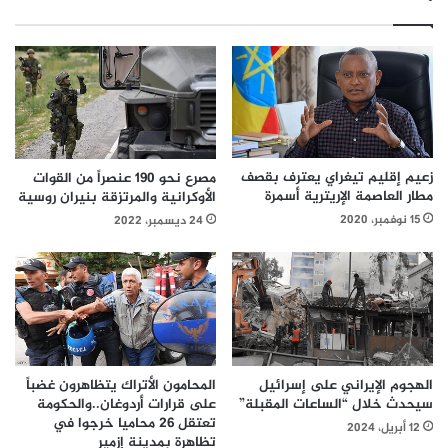
زعيم إقليم تيغراي يعترف بقصف
مصرع نحو 190 عنصراً من القوات
مطار العاصمة الإريترية أسمرة
الأوكرانية والمرتزقة بنيران روسية
15 نوفمبر، 2020
24 ديسمبر، 2022
الهجوم الإيراني على إسرائيل
المحامون الأتراك يتظاهرون غضباً
سيحدث خلال “الساعات المقبلة”
على قرارات أردوغان..والحكومة
تعتقل 26 محاميا خرجوا في
12 أبريل، 2024
تظاهرة بمدينة إزمير