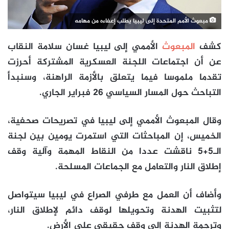
مبعوث الأمم المتحدة إلى ليبيا يطلب إعفاءه من مهامه
كشف
المبعوث
الأممي إلى ليبيا غسان سلامة النقاب
عن أن اجتماعات اللجنة العسكرية المشتركة أحرزت
تقدما ملموسا فيما يتعلق بالأزمة الراهنة، وسنبدأ
التباحث حول المسار السياسي 26 فبراير الجاري.
وقال المبعوث الأممي إلى ليبيا في تصريحات صحفية،
الخميس، إن المباحثات التي استمرت يومين بين لجنة
الـ5+5 ناقشت عددا من النقاط المهمة وآلية وقف
إطلاق النار والتعامل مع الجماعات المسلحة.
وأضاف أن العمل مع طرفي الصراع في ليبيا سيتواصل
لتثبيت الهدنة وتحويلها لوقف دائم لإطلاق النار،
وترجمة الهدنة إلى وقف حقيقي على الأرض.