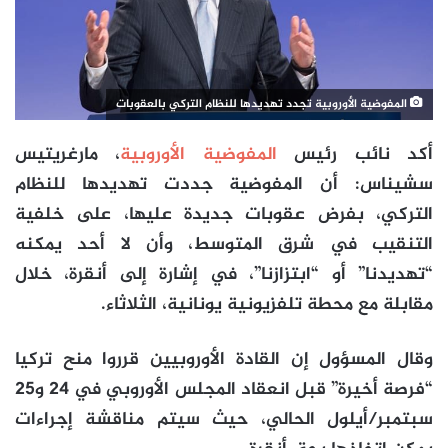
المفوضية الأوروبية تجدد تهديدها للنظام التركي بالعقوبات
أكد نائب رئيس
المفوضية الأوروبية
، مارغريتيس
سشيناس: أن المفوضية جددت تهديدها للنظام
التركي، بفرض عقوبات جديدة عليها، على خلفية
التنقيب في شرق المتوسط، وأن لا أحد يمكنه
“تهديدنا” أو “ابتزازنا”، في إشارة إلى أنقرة، خلال
مقابلة مع محطة تلفزيونية يونانية، الثلاثاء.
وقال المسؤول إن القادة الأوروبيين قرروا منح تركيا
“فرصة أخيرة” قبل انعقاد المجلس الأوروبي في 24 و25
سبتمبر/أيلول الحالي، حيث سيتم مناقشة إجراءات