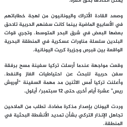
يمكن اتخاذها بحق أنقرة.
وصعد القادة الأتراك واليونانيون من لهجة خطاباتهم
في الأسابيع الماضية بينما كانت سفنهم الحربية تلاحق
بعضها البعض في شرق البحر المتوسط. وتجري قوات
البلدين سلسلة مناورات عسكرية في المنطقة البحرية
الواقعة بين قبرص وجزيرة كريت اليونانية.
وقعت مواجهة عندما أرسلت تركيا سفينة مسح برفقة
سفن حربية للبحث عن احتياطيات الغاز والنفط.
وأعلنت تركيا أمس الاثنين مد مهمة السفينة “أوروش
ريس” عشرة أيام أخرى حتى 12 سبتمبر/ أيلول.
وردت اليونان بإصدار مذكرة مضادة، تطلب من الملاحين
تجاهل الإنذار التركي بشأن تمديد الأنشطة البحثية في
المنطقة.