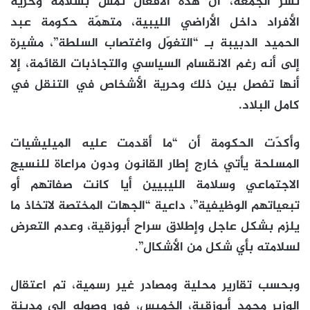
نشر الجمعة، أن هذه الأفعال تمس بسلامة وحرية
الأفراد داخل الأراضي الليبية، متهمّة حكومة عبد
الحميد الدبيبة بـ “التغوّل واغتصاب السلطة”، مشيرة
إلى أنه رغم الانقسام السياسي والتجاذبات القائمة، إلا
أنها تفصل بين ذلك وحرية الأشخاص في التنقل في
كامل البلاد.
وأكدّت الحكومة أن “ما أقدمت عليه الميليشيات
المسلحة يأتي خارج إطار القانون ودون مراعاة للنسيج
الاجتماعي وسلامة الليبيين أيا كانت صفاتهم أو
تبعياتهم الوظيفية”، داعية “الجهات المختصة لاتخاذ ما
يلزم بشكل عاجل وإطلاق سراح أبوزقية، وعدم التعرض
لسلامته بأي شكل من الأشكال”.
وبحسب تقارير محلية ومصادر غير رسمية، تم اعتقال
الوزير محمد أبوزقية، الخميس، فور وصوله إلى مدينة