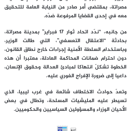
مصراتة، بمقتضى أمر صادر من النيابة العامة للتحقيق
معه في إحدى القضايا المرفوعة ضدّه.
من جانبه، “ندّد اتحاد ثوار 17 فبراير” بمدينة مصراتة،
بحادثة “الاعتقال التعسفي”، التي طالت الوزير،
وباستخدام السلطة الأمنية إجراءات خارج نطاق القانون،
دون احترام ضمانات المحاكمة العادلة، معتبرا أن هذه
الخطوة تشكلّ انتهاكا لمبادئ العدالة وحقوق الإنسان،
داعيا إلى ضرورة الإفراج الفوري عليه.
وتعدّ حوادث الاختطاف شائعة في غرب ليبيا، الذي
تسيطر عليه المليشيات المسلحة، وتطال في بعض
الأحيان الوزراء والمسؤولين السياسيين والحكوميين.