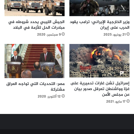
وزير الخارجية الإيراني: ترامب يقود
الجيش الليبي يحدد شروطه في
الحرب على إيران
مبادرات الحل للأزمة في البلاد
21 يونيو، 2025
9 سبتمبر، 2020
إسرائيل تشن غارات تدميرية على
مصر: التحديات التي تواجه العراق
غزة وواشنطن تعرقل صدور بيان
مشتركة
عن مجلس الأمن
12 أكتوبر، 2020
17 مايو، 2021