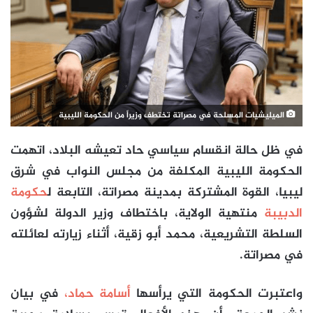
الميليشيات المسلحة في مصراتة تختطف وزيراً من الحكومة الليبية
في ظل حالة انقسام سياسي حاد تعيشه البلاد، اتهمت
الحكومة الليبية المكلفة من مجلس النواب في شرق
ليبيا، القوة المشتركة بمدينة مصراتة، التابعة ل
حكومة
الدبيبة
منتهية الولاية، باختطاف وزير الدولة لشؤون
السلطة التشريعية، محمد أبو زقية، أثناء زيارته لعائلته
في مصراتة.
واعتبرت الحكومة التي يرأسها
أسامة حماد،
في بيان