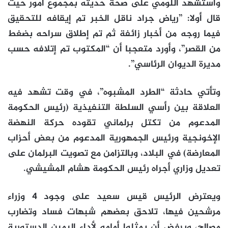
واستشهد اللومي على صحة حديثه بمجموع أمور حيث
قال أولا: ”رياض جراد ناقل الخبر تم إيقافه للتحقيق
فيما روجه من أخبار زائفة ثم تم إطلاق سراحه بضغط
من القصر”، وأورد متعجبا أن “المكتوب تم إتلافه حسب
مديرة الديوان الرئاسي”.
وتأتي حادثة “الطرد المشبوه”، في وقت تشهد فيه
العلاقة بين رأسي السلطة التنفيذية (رئيس الحكومة
المدعوم من تكتل برلماني تقوده حركة النهضة
الإخونجية ورئيس الجمهورية المدعوم من بعض أحزاب
المعارضة) في البلاد، وبالتزامن مع تصويت البرلمان على
تعديل وزاري أجراه رئيس الحكومة هشام المشيشي.
ويعترض الرئيس قيس سعيد على وجود 4 وزراء
مرشحين فيها، تلاحق بعضهم شبهات فساد وتضارب
مصالح، ويرفض أن يمثلوا أمامه لأداء اليمين الدستورية