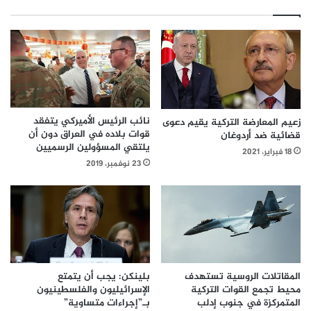
نائب الرئيس الأميركي يتفقد
زعيم المعارضة التركية يقيم دعوى
قوات بلاده في العراق دون أن
قضائية ضد أردوغان
يلتقي المسؤولين الرسميين
18 فبراير، 2021
23 نوفمبر، 2019
المقاتلات الروسية تستهدف
بلينكن: يجب أن يتمتع
محيط تجمع القوات التركية
الإسرائيليون والفلسطينيون
المتمركزة في جنوب إدلب
بـ”إجراءات متساوية”