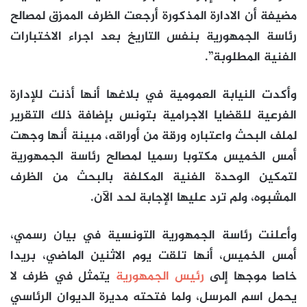
مضيفة أن الادارة المذكورة أرجعت الظرف الممزق لمصالح
رئاسة الجمهورية بنفس التاريخ بعد اجراء الاختبارات
الفنية المطلوبة”.
وأكدت النيابة العمومية في بلاغها أنها أذنت للإدارة
الفرعية للقضايا الاجرامية بتونس بإضافة ذلك التقرير
لملف البحث واعتباره ورقة من أوراقه، مبينة أنها وجهت
أمس الخميس مكتوبا رسميا لمصالح رئاسة الجمهورية
لتمكين الوحدة الفنية المكلفة بالبحث من الظرف
المشبوه، ولم ترد عليها الإجابة لحد الآن.
وأعلنت رئاسة الجمهورية التونسية في بيان رسمي،
أمس الخميس، أنها تلقت يوم الاثنين الماضي، بريدا
خاصا موجها إلى
رئيس الجمهورية
يتمثل في ظرف لا
يحمل اسم المرسل، ولما فتحته مديرة الديوان الرئاسي