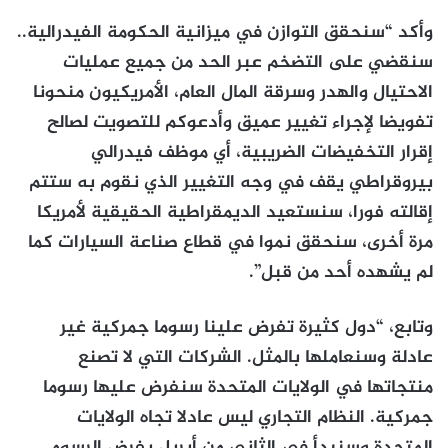
وأكد “سنحقق التوازن في ميزانية الحكومة الفيدرالية..
سنقضي على التضخم عبر الحد من جميع عمليات
الاحتيال والهدر وسرقة المال العام، الأمريكيون منحونا
تفويضا لإجراء تغيير عميق وأدعوكم للتصويت لصالح
إقرار التخفيضات الضريبية، أي موظف فيدرالي
بيروقراطي يقف في وجه التغيير الذي نقوم به ستتم
إقالته فورا، سنستعيد الديمقراطية الحقيقية لأمريكا
مرة أخرى، سنحقق نموا في قطاع صناعة السيارات كما
لم يشهده أحد من قبل”.
وتابع، “دول كثيرة تفرض علينا رسوما جمركية غير
عادلة وسنعاملها بالمثل. الشركات التي لا تصنع
منتجاتها في الولايات المتحدة سنفرض عليها رسوما
جمركية. النظام التجاري ليس عادلا تجاه الولايات
المتحدة وسنبدأ في الثاني من أبريل بفرض الرسوم