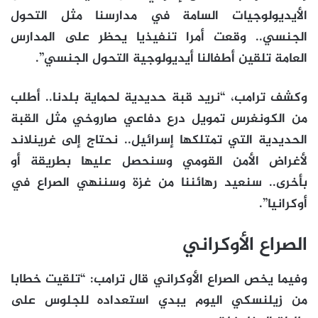
الأيديولوجيات السامة في مدارسنا مثل التحول
الجنسي.. وقعت أمرا تنفيذيا يحظر على المدارس
العامة تلقين أطفالنا أيديولوجية التحول الجنسي”.
وكشف ترامب، “نريد قبة حديدية لحماية بلدنا.. أطلب
من الكونغرس تمويل درع دفاعي صاروخي مثل القبة
الحديدية التي تمتلكها إسرائيل.. نحتاج إلى غرينلاند
لأغراض الأمن القومي وسنحصل عليها بطريقة أو
بأخرى.. سنعيد رهائننا من غزة وسننهي الصراع في
أوكرانيا”.
الصراع الأوكراني
وفيما يخص الصراع الأوكراني قال ترامب: “تلقيت خطابا
من زيلنسكي اليوم يبدي استعداده للجلوس على