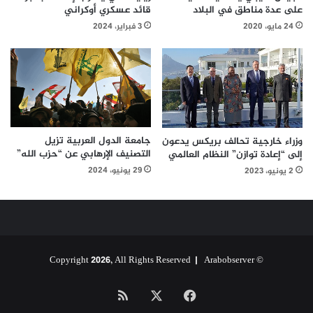
على عدة مناطق في البلاد
قائد عسكري أوكراني
24 مايو، 2020
3 فبراير، 2024
جامعة الدول العربية تزيل
وزراء خارجية تحالف بريكس يدعون
التصنيف الإرهابي عن “حزب الله”
إلى “إعادة توازن” النظام العالمي
29 يونيو، 2024
2 يونيو، 2023
Arabobserver
© Copyright 2026, All Rights Reserved |
‫X
فيسبوك
ملخص